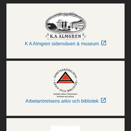
K A Almgren sidenväveri & museum
Arbetarrörelsens arkiv och bibliotek