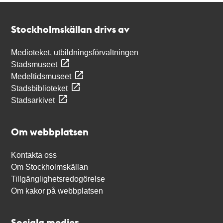
Kontakt
Stockholmskällan
Stockholmskällan drivs av
Medioteket, utbildningsförvaltningen
Stadsmuseet
Medeltidsmuseet
Stadsbiblioteket
Stadsarkivet
Om webbplatsen
Kontakta oss
Om Stockholmskällan
Tillgänglighetsredogörelse
Om kakor på webbplatsen
Sociala medier