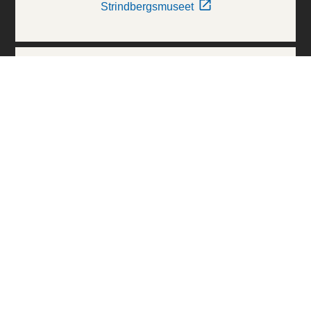
Strindbergsmuseet
Thielska Galleriet
Världskulturmuseerna