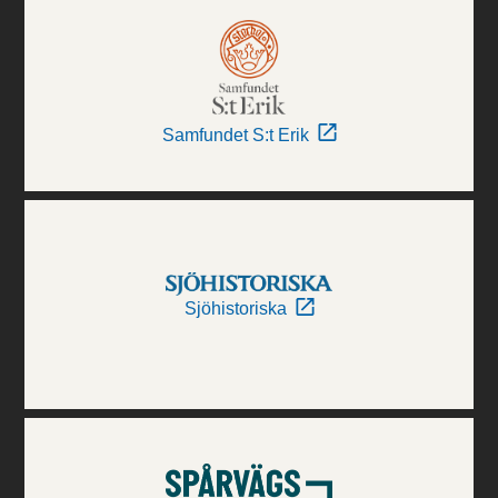
Samfundet S:t Erik
Sjöhistoriska