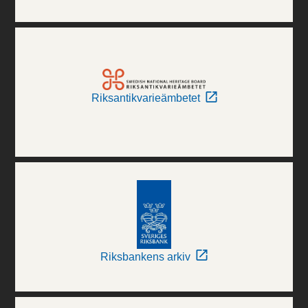
Riksantikvarieämbetet
Riksbankens arkiv