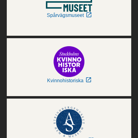
Spårvägsmuseet
Kvinnohistoriska