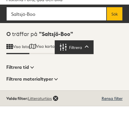
Sök
Fritextsök
Sök
Sökresultat
0
träffar på
Saltsjö-Boo
Visa karta
Visa lista
Filtrera
Filtrera
Filtrera tid
Filtrera materialtyper
Visningsläge
Totalt
Valda filter:
Litteraturtips
Rensa filter
0
träffar
Lista
Karta