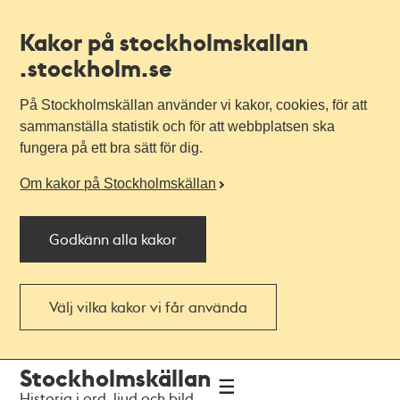
Kakor på stockholmskallan
.stockholm.se
På Stockholmskällan använder vi kakor, cookies, för att
sammanställa statistik och för att webbplatsen ska
fungera på ett bra sätt för dig.
Om kakor på Stockholmskällan
Godkänn alla kakor
Välj vilka kakor vi får använda
Till
Till
Stockholmskällan
navigationen
huvudinnehållet
Historia i ord, ljud och bild