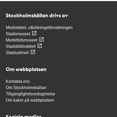
Kontakt
Stockholmskällan
Stockholmskällan drivs av
Medioteket, utbildningsförvaltningen
Stadsmuseet
Medeltidsmuseet
Stadsbiblioteket
Stadsarkivet
Om webbplatsen
Kontakta oss
Om Stockholmskällan
Tillgänglighetsredogörelse
Om kakor på webbplatsen
Sociala medier