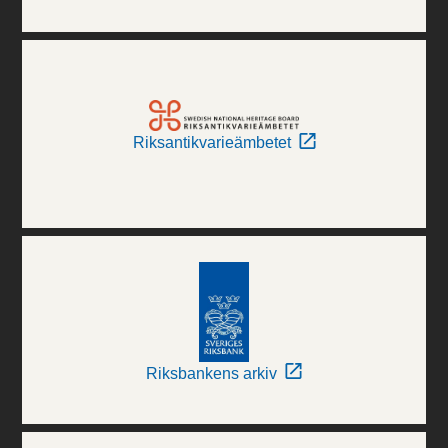
Riksantikvarieämbetet
Riksbankens arkiv