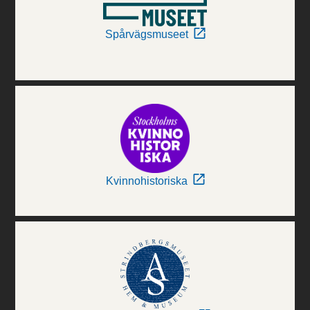
Spårvägsmuseet
Kvinnohistoriska