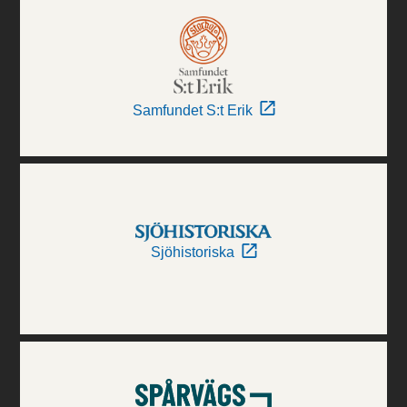
Samfundet S:t Erik
Sjöhistoriska