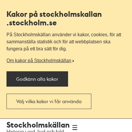
Kakor på stockholmskallan
.stockholm.se
På Stockholmskällan använder vi kakor, cookies, för att
sammanställa statistik och för att webbplatsen ska
fungera på ett bra sätt för dig.
Om kakor på Stockholmskällan
Godkänn alla kakor
Välj vilka kakor vi får använda
Till
Till
Stockholmskällan
navigationen
huvudinnehållet
Historia i ord, ljud och bild