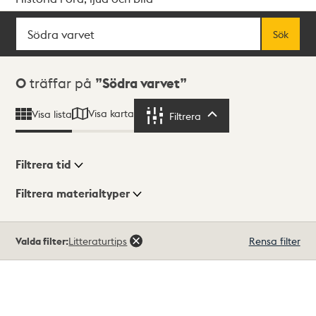
Sök
Fritextsök
Sök
Sökresultat
0
träffar på
Södra varvet
Visa karta
Visa lista
Filtrera
Filtrera
Filtrera tid
Filtrera materialtyper
Visningsläge
Totalt
Valda filter:
Litteraturtips
Rensa filter
0
träffar
Lista
Karta