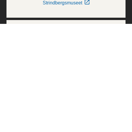
Strindbergsmuseet
Thielska Galleriet
Världskulturmuseerna