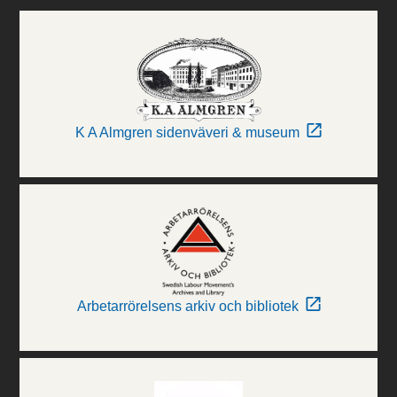
K A Almgren sidenväveri & museum
Arbetarrörelsens arkiv och bibliotek