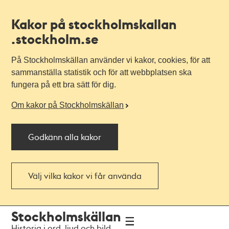
Kakor på stockholmskallan
.stockholm.se
På Stockholmskällan använder vi kakor, cookies, för att
sammanställa statistik och för att webbplatsen ska
fungera på ett bra sätt för dig.
Om kakor på Stockholmskällan
Godkänn alla kakor
Välj vilka kakor vi får använda
Till
Till
Stockholmskällan
navigationen
huvudinnehållet
Historia i ord, ljud och bild