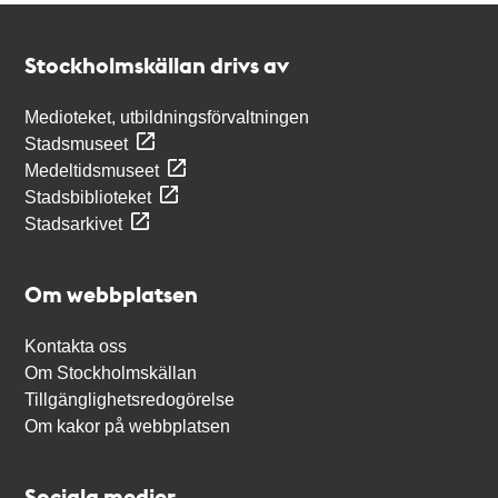
Kontakt
Stockholmskällan
Stockholmskällan drivs av
Medioteket, utbildningsförvaltningen
Stadsmuseet
Medeltidsmuseet
Stadsbiblioteket
Stadsarkivet
Om webbplatsen
Kontakta oss
Om Stockholmskällan
Tillgänglighetsredogörelse
Om kakor på webbplatsen
Sociala medier