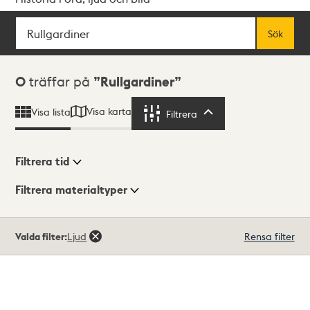
Sök
Fritextsök
Sök
Sökresultat
0
träffar på
Rullgardiner
Visa karta
Visa lista
Filtrera
Filtrera
Filtrera tid
Filtrera materialtyper
Visningsläge
Totalt
Valda filter:
Ljud
Rensa filter
0
träffar
Lista
Karta