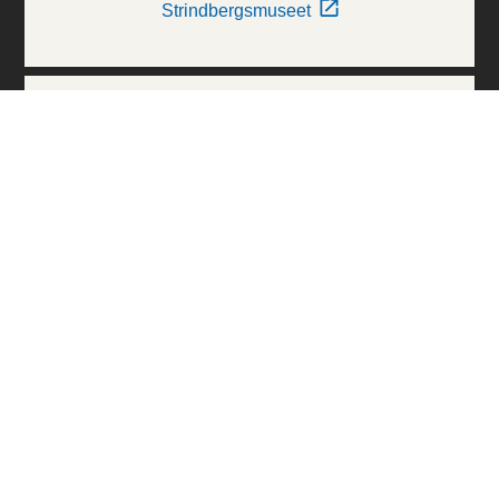
Strindbergsmuseet
Thielska Galleriet
Världskulturmuseerna