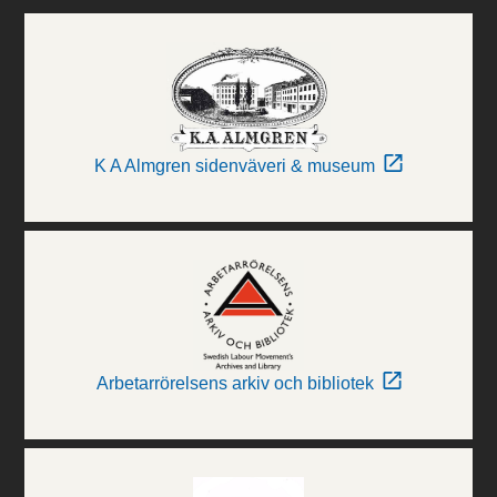
K A Almgren sidenväveri & museum
Arbetarrörelsens arkiv och bibliotek