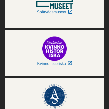
Spårvägsmuseet
Kvinnohistoriska