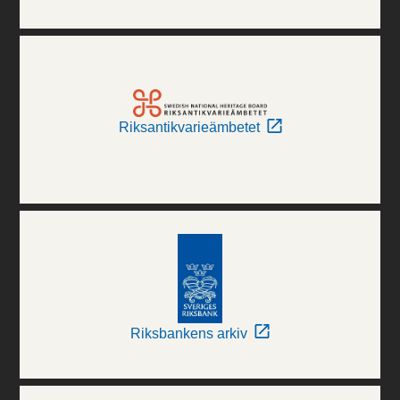
Riksantikvarieämbetet
Riksbankens arkiv