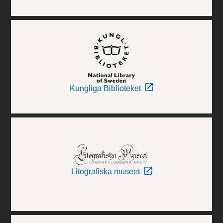
Kungliga Biblioteket
Litografiska museet