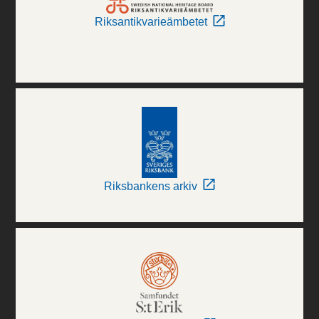
Riksantikvarieämbetet
Riksbankens arkiv