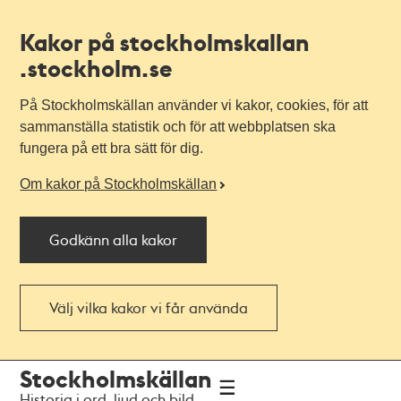
Kakor på stockholmskallan
.stockholm.se
På Stockholmskällan använder vi kakor, cookies, för att
sammanställa statistik och för att webbplatsen ska
fungera på ett bra sätt för dig.
Om kakor på Stockholmskällan
Godkänn alla kakor
Välj vilka kakor vi får använda
Till
Till
Stockholmskällan
navigationen
huvudinnehållet
Historia i ord, ljud och bild