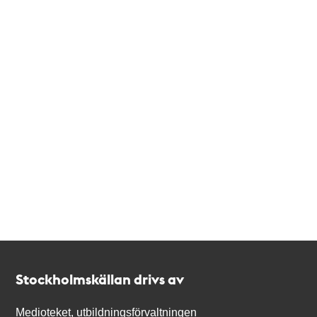
Kontakt
Stockholmskällan
Stockholmskällan drivs av
Medioteket, utbildningsförvaltningen