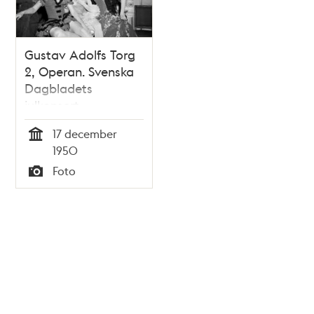
Gustav Adolfs Torg
2, Operan. Svenska
Dagbladets
julkonsert.
Medlemmar i
17 december
operabaletten Gun
Tid
1950
Skogberg, Ellen
Foto
Rasch och Elsa-
Typ
Marianne Von Rosen