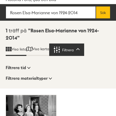
Sök
Fritextsök
Sök
Sökresultat
1
träff på
Rosen Elsa-Marianne von 1924-
2014
Visa karta
Visa lista
Filtrera
Filtrera
Filtrera tid
Filtrera materialtyper
Visningsläge
Totalt
1
träffar
Lista
Karta