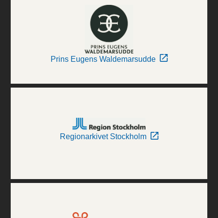
Prins Eugens Waldemarsudde
Regionarkivet Stockholm