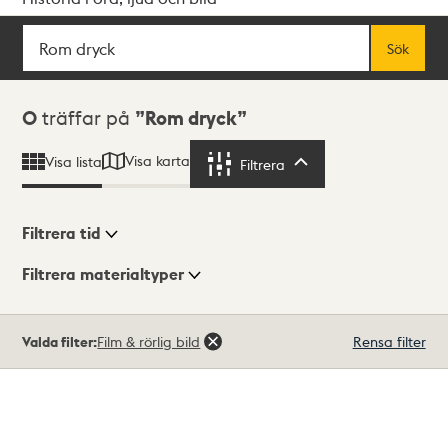
Sök
Fritextsök
Sök
Sökresultat
0
träffar på
Rom dryck
Visa karta
Visa lista
Filtrera
Filtrera
Filtrera tid
Filtrera materialtyper
Visningsläge
Totalt
Valda filter:
Film & rörlig bild
Rensa filter
0
träffar
Lista
Karta