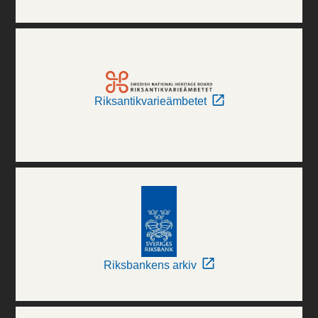
Riksantikvarieämbetet
Riksbankens arkiv