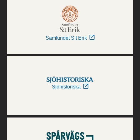
Samfundet S:t Erik
Sjöhistoriska