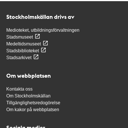
Kontakt
Stockholmskällan
Stockholmskällan drivs av
Medioteket, utbildningsförvaltningen
Stadsmuseet
Medeltidsmuseet
Stadsbiblioteket
Stadsarkivet
Om webbplatsen
Kontakta oss
Om Stockholmskällan
Tillgänglighetsredogörelse
Om kakor på webbplatsen
Sociala medier