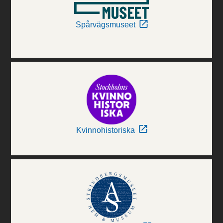
Spårvägsmuseet
Kvinnohistoriska