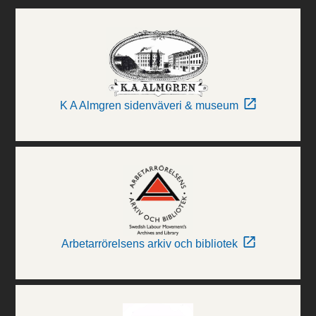
K A Almgren sidenväveri & museum
Arbetarrörelsens arkiv och bibliotek