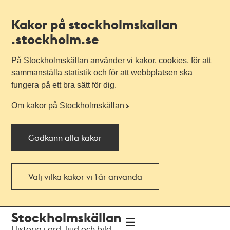
Kakor på stockholmskallan
.stockholm.se
På Stockholmskällan använder vi kakor, cookies, för att
sammanställa statistik och för att webbplatsen ska
fungera på ett bra sätt för dig.
Om kakor på Stockholmskällan
Godkänn alla kakor
Välj vilka kakor vi får använda
Till
Till
Stockholmskällan
navigationen
huvudinnehållet
Historia i ord, ljud och bild