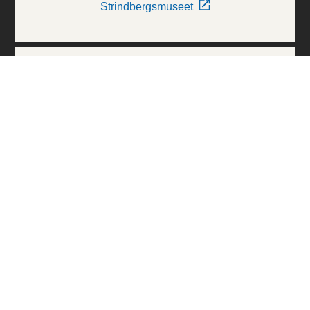
Strindbergsmuseet
Thielska Galleriet
Världskulturmuseerna