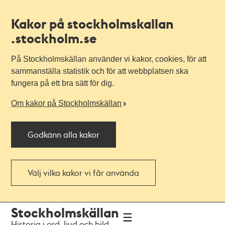
Kakor på stockholmskallan
.stockholm.se
På Stockholmskällan använder vi kakor, cookies, för att
sammanställa statistik och för att webbplatsen ska
fungera på ett bra sätt för dig.
Om kakor på Stockholmskällan
Godkänn alla kakor
Välj vilka kakor vi får använda
Till
Till
Stockholmskällan
navigationen
huvudinnehållet
Historia i ord, ljud och bild