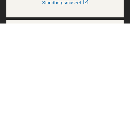
Strindbergsmuseet
Thielska Galleriet
Världskulturmuseerna