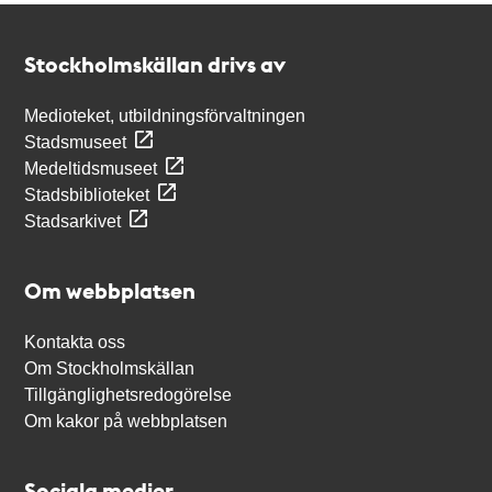
Kontakt
Stockholmskällan
Stockholmskällan drivs av
Medioteket, utbildningsförvaltningen
Stadsmuseet
Medeltidsmuseet
Stadsbiblioteket
Stadsarkivet
Om webbplatsen
Kontakta oss
Om Stockholmskällan
Tillgänglighetsredogörelse
Om kakor på webbplatsen
Sociala medier