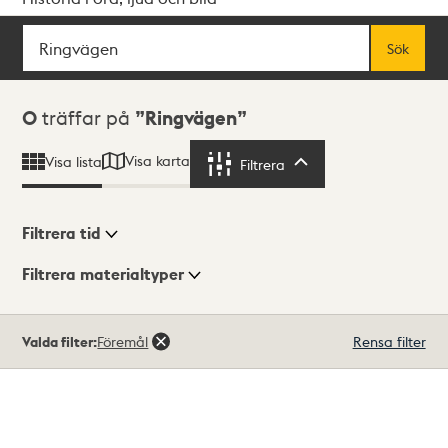
Sök
Fritextsök
Sök
Sökresultat
0
träffar på
Ringvägen
Visa karta
Visa lista
Filtrera
Filtrera
Filtrera tid
Filtrera materialtyper
Visningsläge
Totalt
Valda filter:
Föremål
Rensa filter
0
träffar
Lista
Karta