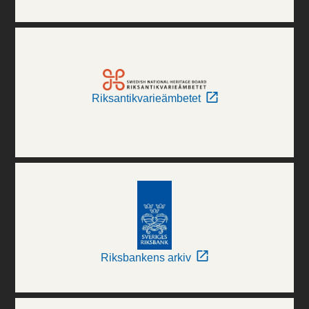
Riksantikvarieämbetet
Riksbankens arkiv