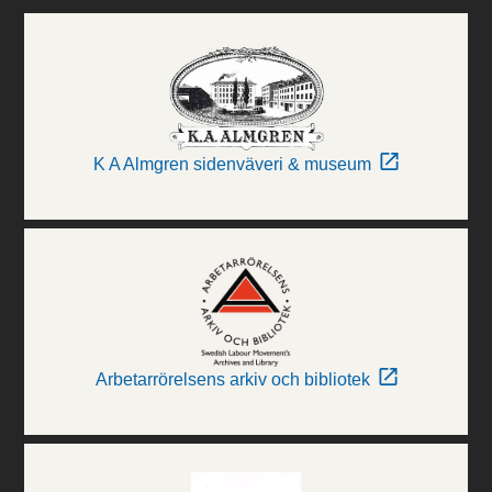
K A Almgren sidenväveri & museum
Arbetarrörelsens arkiv och bibliotek