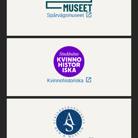
Spårvägsmuseet
Kvinnohistoriska