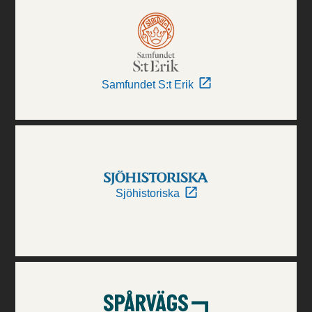
Samfundet S:t Erik
Sjöhistoriska