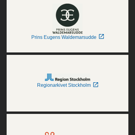
Prins Eugens Waldemarsudde
Regionarkivet Stockholm