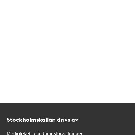
Kontakt
Stockholmskällan
Stockholmskällan drivs av
Medioteket, utbildningsförvaltningen