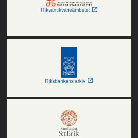
Riksantikvarieämbetet
Riksbankens arkiv