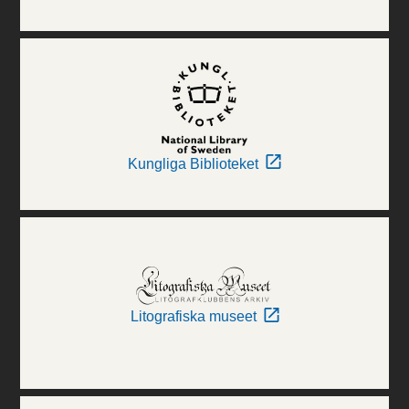
Kungliga Biblioteket
Litografiska museet