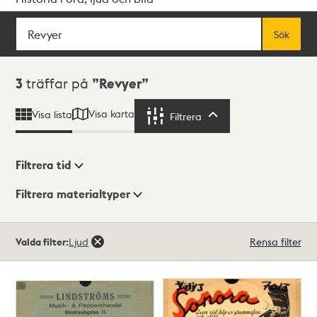
Sök
Fritextsök
Sök
Sökresultat
3
träffar på
Revyer
Visa karta
Visa lista
Filtrera
Filtrera
Filtrera tid
Filtrera materialtyper
Visningsläge
Totalt
Valda filter:
Ljud
Rensa filter
3
träffar
Lista
Karta