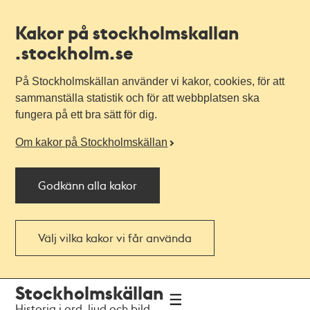
Kakor på stockholmskallan
.stockholm.se
På Stockholmskällan använder vi kakor, cookies, för att
sammanställa statistik och för att webbplatsen ska
fungera på ett bra sätt för dig.
Om kakor på Stockholmskällan
Godkänn alla kakor
Välj vilka kakor vi får använda
Till
Till
Stockholmskällan
navigationen
huvudinnehållet
Historia i ord, ljud och bild