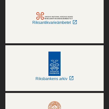
Riksantikvarieämbetet
Riksbankens arkiv