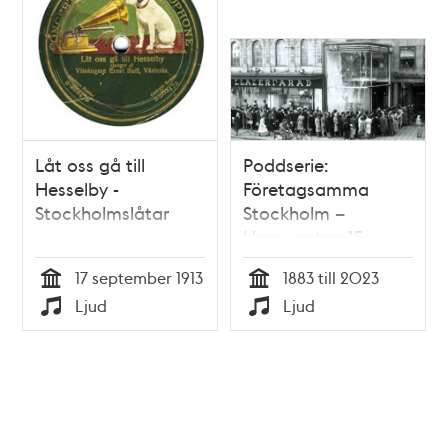
Låt oss gå till
Poddserie:
Hesselby -
Företagsamma
Stockholmslåtar
Stockholm –
Hamngatan 15,
MEA
17 september 1913
1883 till 2023
Tid
Tid
Ljud
Ljud
Typ
Typ