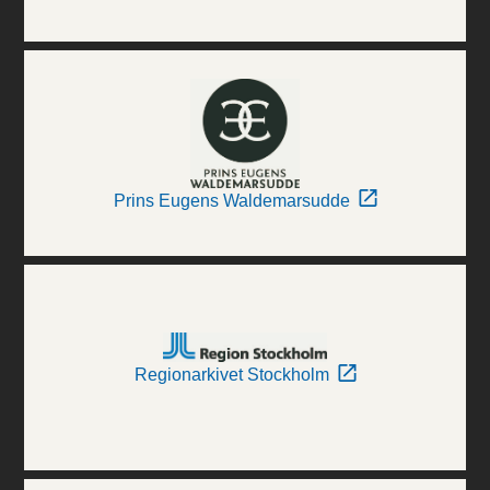
Prins Eugens Waldemarsudde
Regionarkivet Stockholm