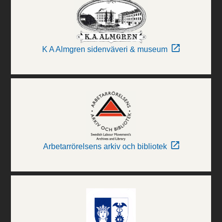
K A Almgren sidenväveri & museum
Arbetarrörelsens arkiv och bibliotek