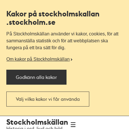
Kakor på stockholmskallan
.stockholm.se
På Stockholmskällan använder vi kakor, cookies, för att
sammanställa statistik och för att webbplatsen ska
fungera på ett bra sätt för dig.
Om kakor på Stockholmskällan
Godkänn alla kakor
Välj vilka kakor vi får använda
Till
Till
Stockholmskällan
navigationen
huvudinnehållet
Historia i ord, ljud och bild