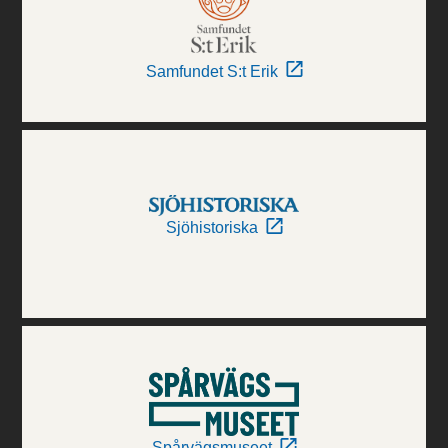
Samfundet S:t Erik
Sjöhistoriska
Spårvägsmuseet