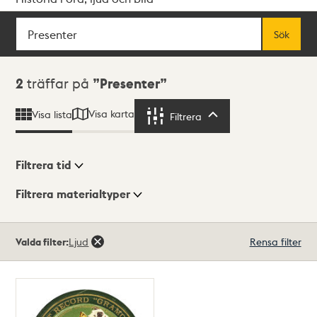
Sök
Fritextsök
Sök
Sökresultat
2
träffar på
Presenter
Visa karta
Visa lista
Filtrera
Filtrera
Filtrera tid
Filtrera materialtyper
Visningsläge
Totalt
Valda filter:
Ljud
Rensa filter
2
träffar
Lista
Karta