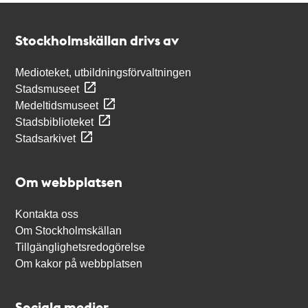
Kontakt
Stockholmskällan
Stockholmskällan drivs av
Medioteket, utbildningsförvaltningen
Stadsmuseet
Medeltidsmuseet
Stadsbiblioteket
Stadsarkivet
Om webbplatsen
Kontakta oss
Om Stockholmskällan
Tillgänglighetsredogörelse
Om kakor på webbplatsen
Sociala medier