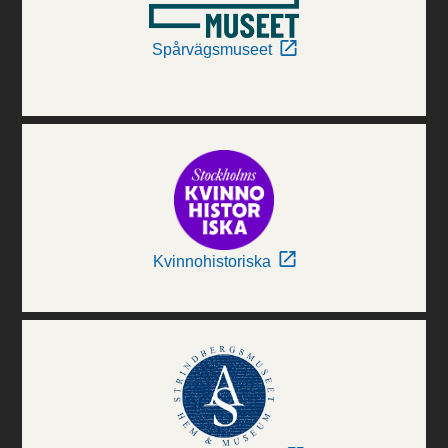
Spårvägsmuseet
Kvinnohistoriska