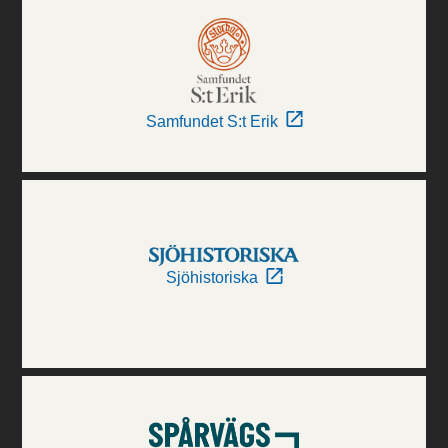
Samfundet S:t Erik
Sjöhistoriska