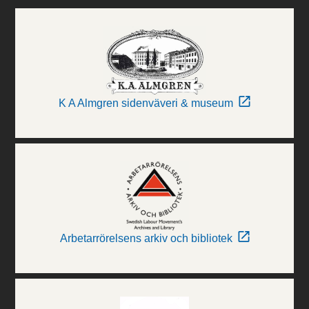
K A Almgren sidenväveri & museum
Arbetarrörelsens arkiv och bibliotek