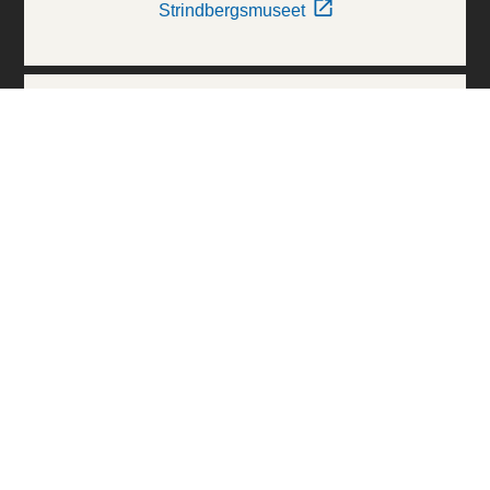
Strindbergsmuseet
Thielska Galleriet
Världskulturmuseerna