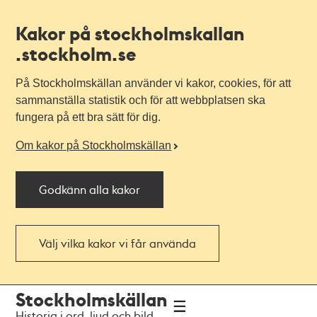
Kakor på stockholmskallan
.stockholm.se
På Stockholmskällan använder vi kakor, cookies, för att
sammanställa statistik och för att webbplatsen ska
fungera på ett bra sätt för dig.
Om kakor på Stockholmskällan
Godkänn alla kakor
Välj vilka kakor vi får använda
Till
Till
Stockholmskällan
navigationen
huvudinnehållet
Historia i ord, ljud och bild