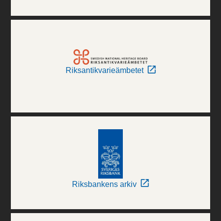
Riksantikvarieämbetet
Riksbankens arkiv