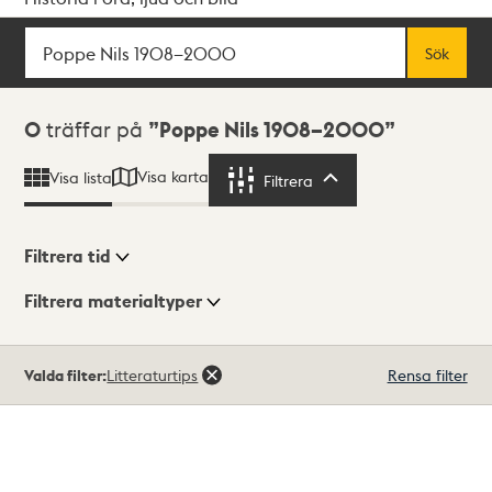
Sök
Fritextsök
Sök
Sökresultat
0
träffar på
Poppe Nils 1908–2000
Visa karta
Visa lista
Filtrera
Filtrera
Filtrera tid
Filtrera materialtyper
Visningsläge
Totalt
Valda filter:
Litteraturtips
Rensa filter
0
träffar
Lista
Karta