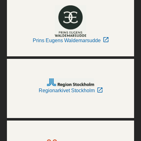
Prins Eugens Waldemarsudde
Regionarkivet Stockholm