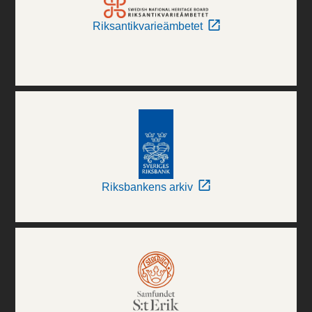
Riksantikvarieämbetet
Riksbankens arkiv