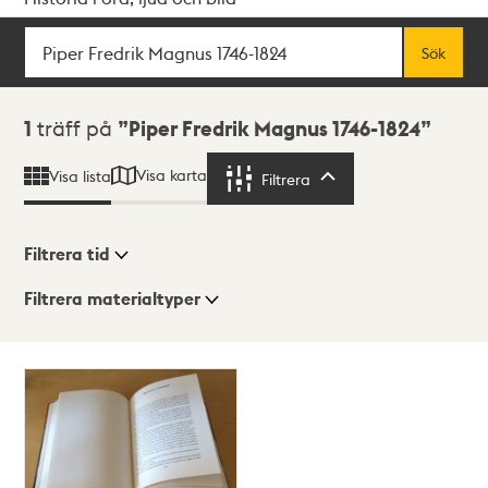
Sök
Fritextsök
Sök
Sökresultat
1
träff på
Piper Fredrik Magnus 1746-1824
Visa karta
Visa lista
Filtrera
Filtrera
Filtrera tid
Filtrera materialtyper
Visningsläge
Totalt
1
träffar
Lista
Karta