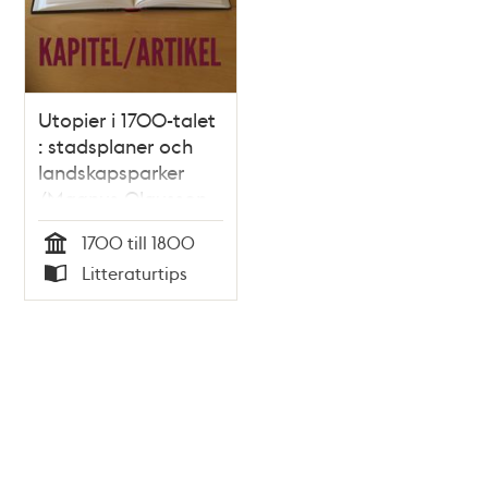
Utopier i 1700-talet
: stadsplaner och
landskapsparker
/Magnus Olausson
1700 till 1800
Tid
Litteraturtips
Typ