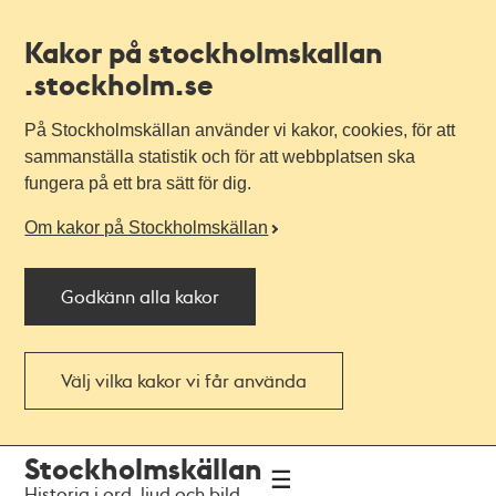
Kakor på stockholmskallan
.stockholm.se
På Stockholmskällan använder vi kakor, cookies, för att
sammanställa statistik och för att webbplatsen ska
fungera på ett bra sätt för dig.
Om kakor på Stockholmskällan
Godkänn alla kakor
Välj vilka kakor vi får använda
Till
Till
Stockholmskällan
navigationen
huvudinnehållet
Historia i ord, ljud och bild