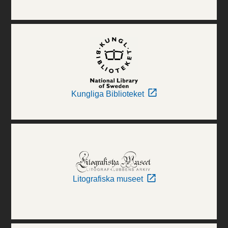
Kungliga Biblioteket
Litografiska museet