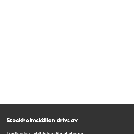
Kontakt
Stockholmskällan
Stockholmskällan drivs av