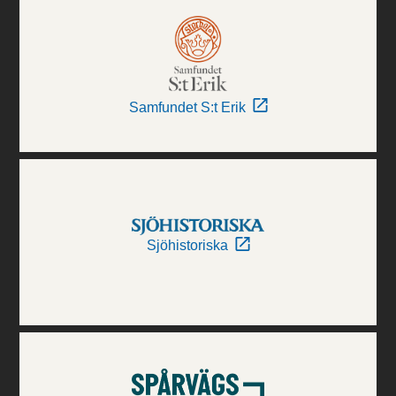
Samfundet S:t Erik
Sjöhistoriska