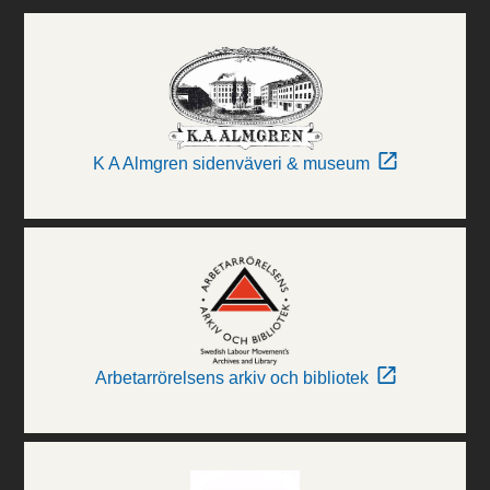
K A Almgren sidenväveri & museum
Arbetarrörelsens arkiv och bibliotek