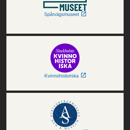
Spårvägsmuseet
Kvinnohistoriska