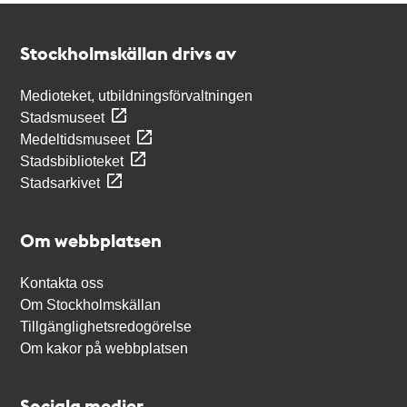
Kontakt
Stockholmskällan
Stockholmskällan drivs av
Medioteket, utbildningsförvaltningen
Stadsmuseet
Medeltidsmuseet
Stadsbiblioteket
Stadsarkivet
Om webbplatsen
Kontakta oss
Om Stockholmskällan
Tillgänglighetsredogörelse
Om kakor på webbplatsen
Sociala medier