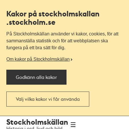
Kakor på stockholmskallan
.stockholm.se
På Stockholmskällan använder vi kakor, cookies, för att
sammanställa statistik och för att webbplatsen ska
fungera på ett bra sätt för dig.
Om kakor på Stockholmskällan
Godkänn alla kakor
Välj vilka kakor vi får använda
Till
Till
Stockholmskällan
navigationen
huvudinnehållet
Historia i ord, ljud och bild