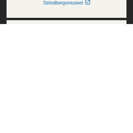
Strindbergsmuseet
Thielska Galleriet
Världskulturmuseerna