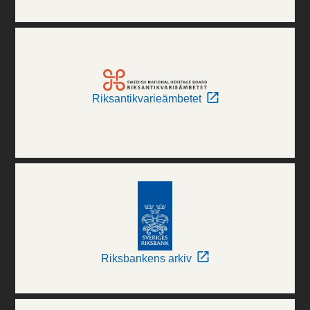
Riksantikvarieämbetet
Riksbankens arkiv