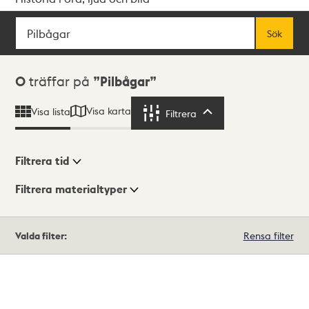
Sök
Fritextsök
Sök
Sökresultat
0
träffar på
Pilbågar
Visa karta
Visa lista
Filtrera
Filtrera
Filtrera tid
Filtrera materialtyper
Visningsläge
Totalt
Valda filter:
Rensa filter
0
träffar
Lista
Karta