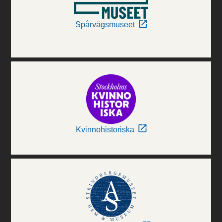
Spårvägsmuseet
Kvinnohistoriska