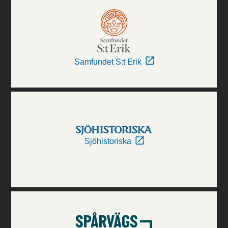
Samfundet S:t Erik
Sjöhistoriska