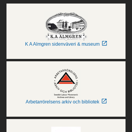
K A Almgren sidenväveri & museum
Arbetarrörelsens arkiv och bibliotek