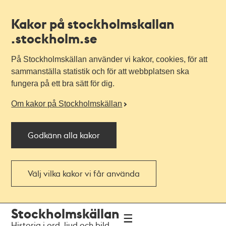
Kakor på stockholmskallan
.stockholm.se
På Stockholmskällan använder vi kakor, cookies, för att
sammanställa statistik och för att webbplatsen ska
fungera på ett bra sätt för dig.
Om kakor på Stockholmskällan
Godkänn alla kakor
Välj vilka kakor vi får använda
Till
Till
Stockholmskällan
navigationen
huvudinnehållet
Historia i ord, ljud och bild