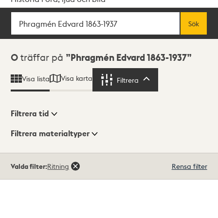
Sök
Fritextsök
Sök
Sökresultat
0
träffar på
Phragmén Edvard 1863-1937
Visa karta
Visa lista
Filtrera
Filtrera
Filtrera tid
Filtrera materialtyper
Visningsläge
Totalt
Valda filter:
Ritning
Rensa filter
0
träffar
Lista
Karta