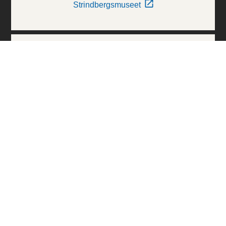
Strindbergsmuseet
Thielska Galleriet
Världskulturmuseerna