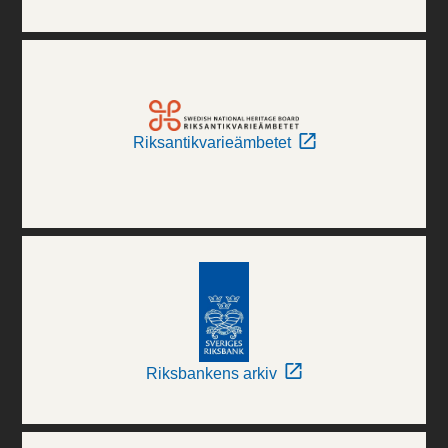
Riksantikvarieämbetet
Riksbankens arkiv