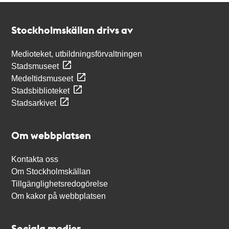
Kontakt
Stockholmskällan
Stockholmskällan drivs av
Medioteket, utbildningsförvaltningen
Stadsmuseet
Medeltidsmuseet
Stadsbiblioteket
Stadsarkivet
Om webbplatsen
Kontakta oss
Om Stockholmskällan
Tillgänglighetsredogörelse
Om kakor på webbplatsen
Sociala medier