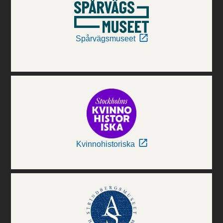
Spårvägsmuseet
Kvinnohistoriska