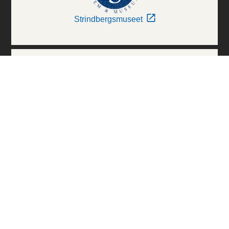
Strindbergsmuseet
Thielska Galleriet
Världskulturmuseerna