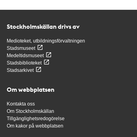
Kontakt
Stockholmskällan
Stockholmskällan drivs av
Medioteket, utbildningsförvaltningen
Stadsmuseet
Medeltidsmuseet
Stadsbiblioteket
Stadsarkivet
Om webbplatsen
Kontakta oss
Om Stockholmskällan
Tillgänglighetsredogörelse
Om kakor på webbplatsen