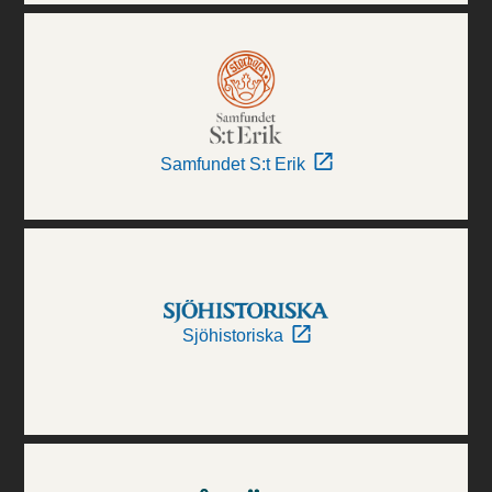
Samfundet S:t Erik
Sjöhistoriska