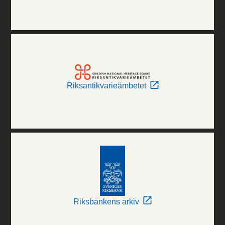
Riksantikvarieämbetet
Riksbankens arkiv