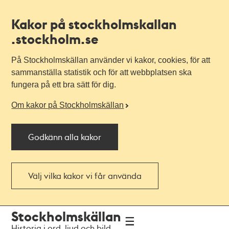
Kakor på stockholmskallan
.stockholm.se
På Stockholmskällan använder vi kakor, cookies, för att
sammanställa statistik och för att webbplatsen ska
fungera på ett bra sätt för dig.
Om kakor på Stockholmskällan
Godkänn alla kakor
Välj vilka kakor vi får använda
Till
Till
Stockholmskällan
navigationen
huvudinnehållet
Historia i ord, ljud och bild