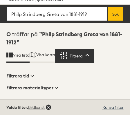
Sök
Fritextsök
Sök
Sökresultat
0
träffar på
Philp Strindberg Greta von 1881-
1912
Visa karta
Visa lista
Filtrera
Filtrera
Filtrera tid
Filtrera materialtyper
Visningsläge
Totalt
Valda filter:
Bildkonst
Rensa filter
0
träffar
Lista
Karta