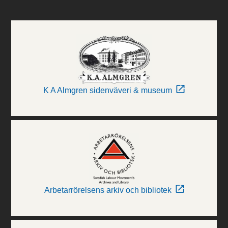
K A Almgren sidenväveri & museum
Arbetarrörelsens arkiv och bibliotek