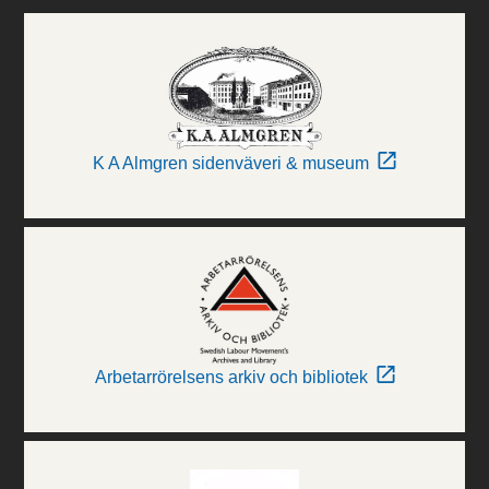
K A Almgren sidenväveri & museum
Arbetarrörelsens arkiv och bibliotek