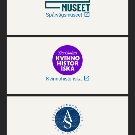
Spårvägsmuseet
Kvinnohistoriska