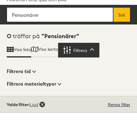
Sök
Fritextsök
Sök
Sökresultat
0
träffar på
Pensionärer
Visa karta
Visa lista
Filtrera
Filtrera
Filtrera tid
Filtrera materialtyper
Visningsläge
Totalt
Valda filter:
Ljud
Rensa filter
0
träffar
Lista
Karta