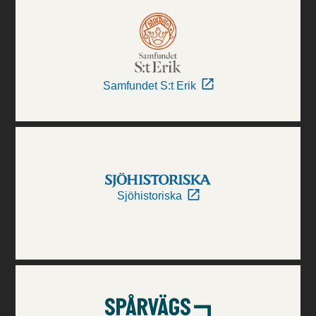
Samfundet S:t Erik
Sjöhistoriska