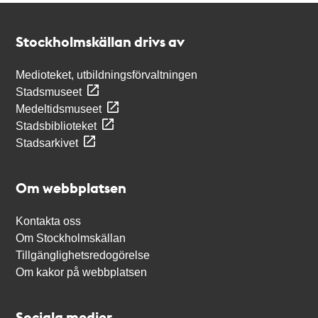
Kontakt
Stockholmskällan
Stockholmskällan drivs av
Medioteket, utbildningsförvaltningen
Stadsmuseet
Medeltidsmuseet
Stadsbiblioteket
Stadsarkivet
Om webbplatsen
Kontakta oss
Om Stockholmskällan
Tillgänglighetsredogörelse
Om kakor på webbplatsen
Sociala medier