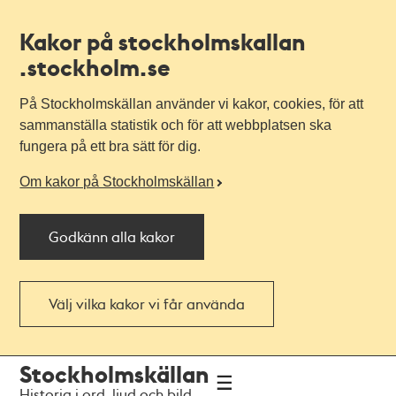
Kakor på stockholmskallan
.stockholm.se
På Stockholmskällan använder vi kakor, cookies, för att
sammanställa statistik och för att webbplatsen ska
fungera på ett bra sätt för dig.
Om kakor på Stockholmskällan
Godkänn alla kakor
Välj vilka kakor vi får använda
Till
Till
Stockholmskällan
navigationen
huvudinnehållet
Historia i ord, ljud och bild