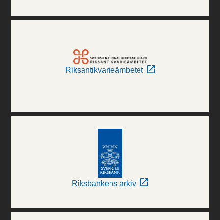
Riksantikvarieämbetet
Riksbankens arkiv