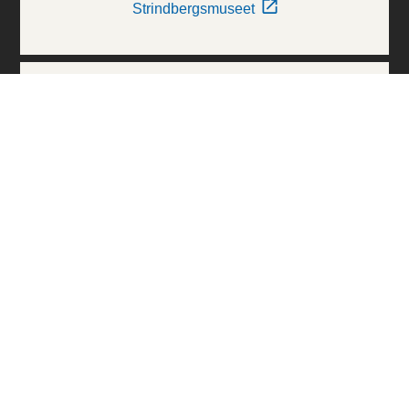
Strindbergsmuseet
Thielska Galleriet
Världskulturmuseerna