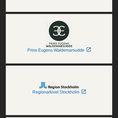
Prins Eugens Waldemarsudde
Regionarkivet Stockholm