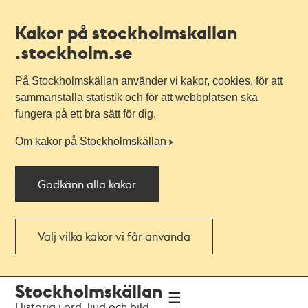
Kakor på stockholmskallan
.stockholm.se
På Stockholmskällan använder vi kakor, cookies, för att
sammanställa statistik och för att webbplatsen ska
fungera på ett bra sätt för dig.
Om kakor på Stockholmskällan
Godkänn alla kakor
Välj vilka kakor vi får använda
Till
Till
Stockholmskällan
navigationen
huvudinnehållet
Historia i ord, ljud och bild