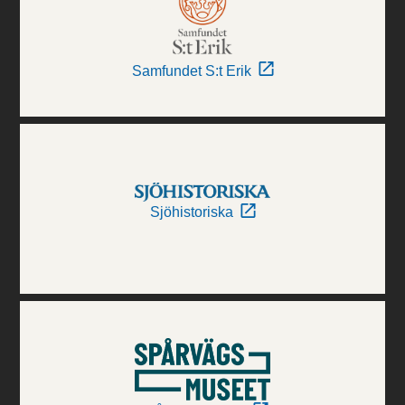
Samfundet S:t Erik
Sjöhistoriska