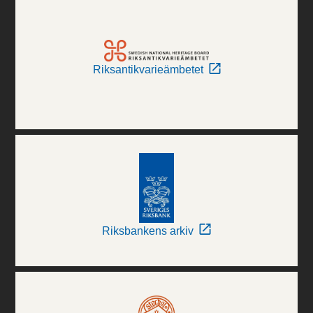
Riksantikvarieämbetet
Riksbankens arkiv