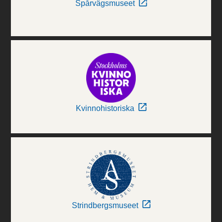
Spårvägsmuseet
Kvinnohistoriska
Strindbergsmuseet