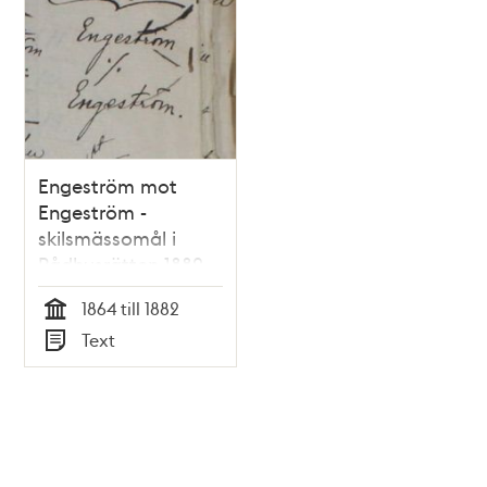
Engeström mot
Engeström -
skilsmässomål i
Rådhusrätten 1882
1864 till 1882
Tid
Text
Typ