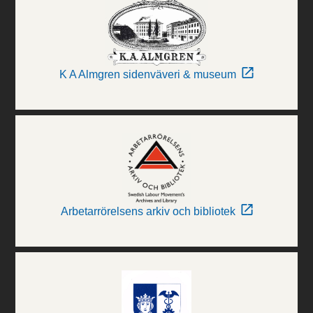
K A Almgren sidenväveri & museum
Arbetarrörelsens arkiv och bibliotek