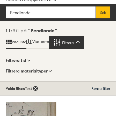
Sök
Fritextsök
Sök
Sökresultat
1
träff på
Pendlande
Visa karta
Visa lista
Filtrera
Filtrera
Filtrera tid
Filtrera materialtyper
Visningsläge
Totalt
Valda filter:
Text
Rensa filter
1
träffar
Lista
Karta