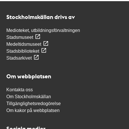
Kontakt
Stockholmskällan
Stockholmskällan drivs av
Medioteket, utbildningsförvaltningen
Stadsmuseet
Medeltidsmuseet
Stadsbiblioteket
Stadsarkivet
Om webbplatsen
Kontakta oss
Om Stockholmskällan
Tillgänglighetsredogörelse
Om kakor på webbplatsen
Sociala medier