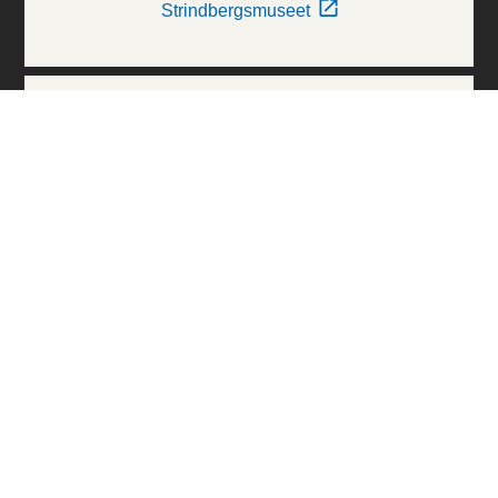
Strindbergsmuseet
Thielska Galleriet
Världskulturmuseerna