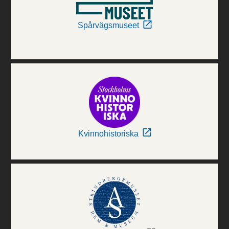
Spårvägsmuseet
Kvinnohistoriska