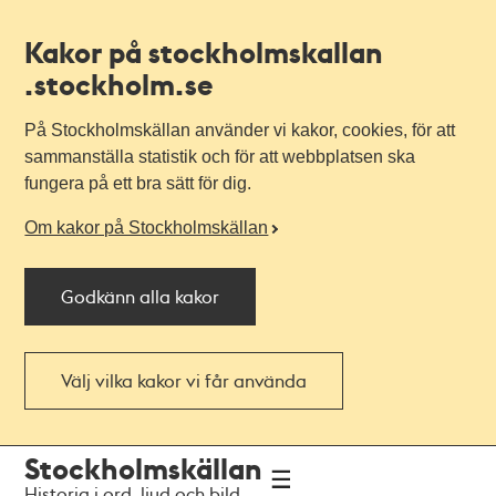
Kakor på stockholmskallan
.stockholm.se
På Stockholmskällan använder vi kakor, cookies, för att
sammanställa statistik och för att webbplatsen ska
fungera på ett bra sätt för dig.
Om kakor på Stockholmskällan
Godkänn alla kakor
Välj vilka kakor vi får använda
Till
Till
Stockholmskällan
navigationen
huvudinnehållet
Historia i ord, ljud och bild