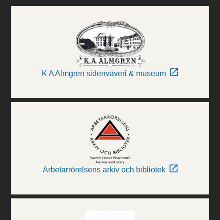
K A Almgren sidenväveri & museum
Arbetarrörelsens arkiv och bibliotek