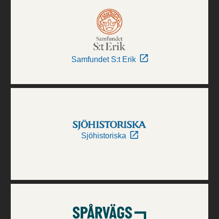
Samfundet S:t Erik
Sjöhistoriska