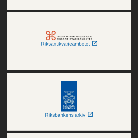
Riksantikvarieämbetet
Riksbankens arkiv