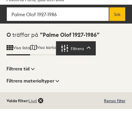
Sök
Fritextsök
Sök
Sökresultat
0
träffar på
Palme Olof 1927-1986
Visa karta
Visa lista
Filtrera
Filtrera
Filtrera tid
Filtrera materialtyper
Visningsläge
Totalt
Valda filter:
Ljud
Rensa filter
0
träffar
Lista
Karta