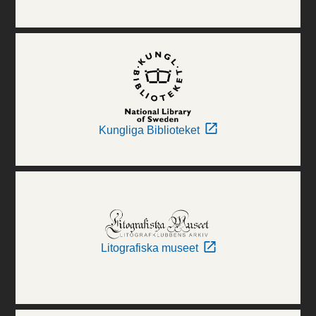
Kungliga Biblioteket
Litografiska museet