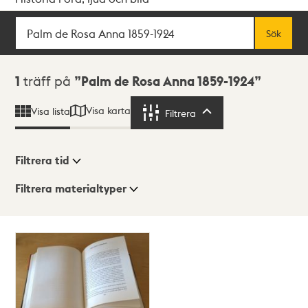
Sök
Fritextsök
Sök
Sökresultat
1
träff på
Palm de Rosa Anna 1859-1924
Visa karta
Visa lista
Filtrera
Filtrera
Filtrera tid
Filtrera materialtyper
Visningsläge
Totalt
1
träffar
Lista
Karta