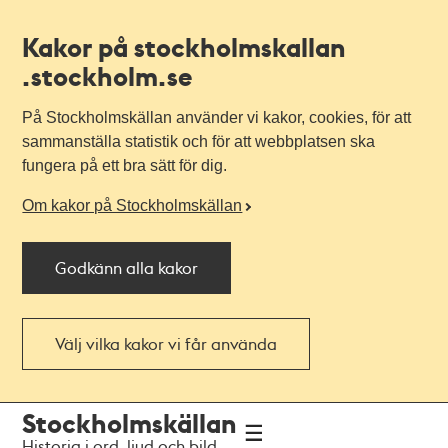
Kakor på stockholmskallan
.stockholm.se
På Stockholmskällan använder vi kakor, cookies, för att
sammanställa statistik och för att webbplatsen ska
fungera på ett bra sätt för dig.
Om kakor på Stockholmskällan
Godkänn alla kakor
Välj vilka kakor vi får använda
Till
Till
Stockholmskällan
navigationen
huvudinnehållet
Historia i ord, ljud och bild