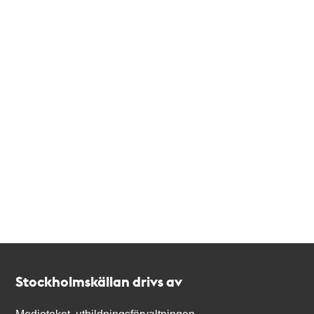
Kontakt
Stockholmskällan
Stockholmskällan drivs av