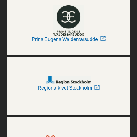
Prins Eugens Waldemarsudde
Regionarkivet Stockholm