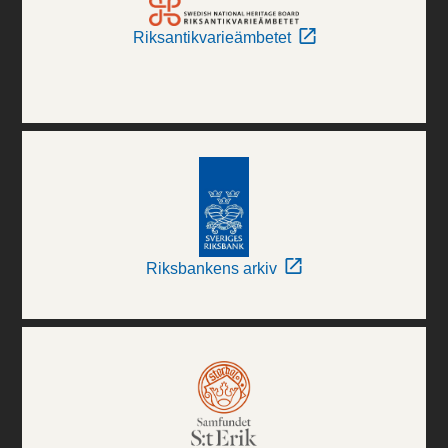
Riksantikvarieämbetet
Riksbankens arkiv