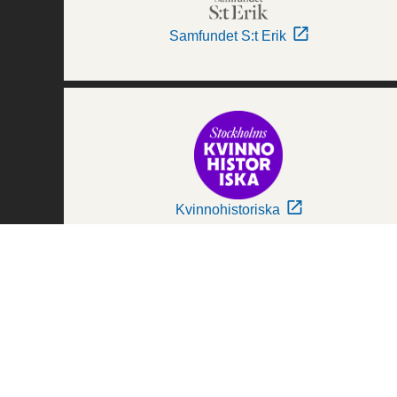
Samfundet S:t Erik
Kvinnohistoriska
Världskulturmuseerna