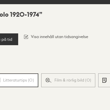
olo 1920-1974
Visa innehåll utan tidsangivelse
a på tid
Litteraturtips
(
0
)
Film & rörlig bild
(
0
)