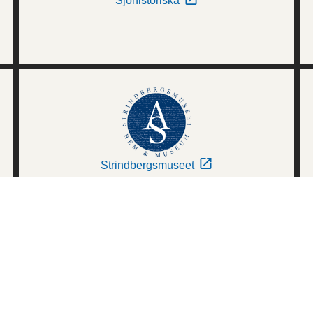
Sjöhistoriska
Strindbergsmuseet