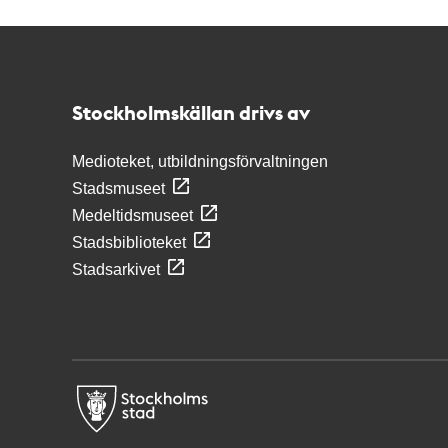
Kontakt
Stockholmskällan
Stockholmskällan drivs av
Medioteket, utbildningsförvaltningen
Stadsmuseet
Medeltidsmuseet
Stadsbiblioteket
Stadsarkivet