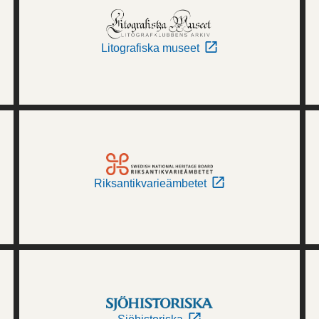
Litografiska museet
Riksantikvarieämbetet