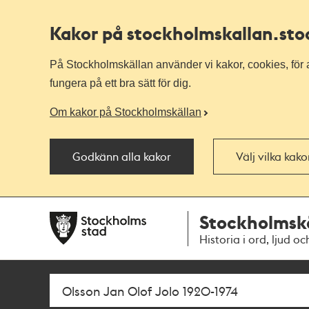
Kakor på stockholmskallan
.st
På Stockholmskällan använder vi kakor, cookies, för a
fungera på ett bra sätt för dig.
Om kakor på Stockholmskällan
Godkänn alla kakor
Välj vilka kak
Till
Till
Stockholmsk
navigationen
huvudinnehållet
Historia i ord, ljud oc
Sök
Fritextsök