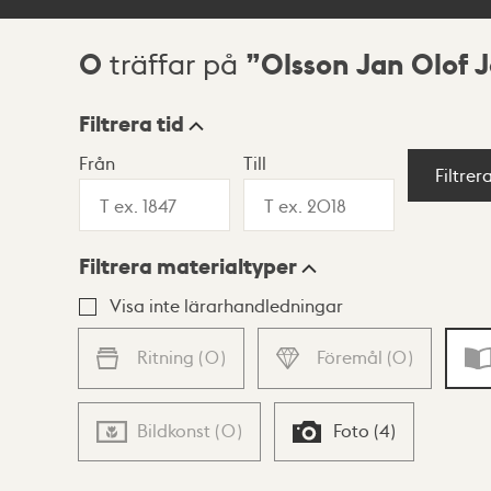
0
Olsson Jan Olof J
träffar på
Sökresultat
Filtrera tid
Från
Till
Visningsläge
Filtrer
Filtrera materialtyper
Lista
Karta
Visa inte lärarhandledningar
Ritning
(
0
)
Föremål
(
0
)
Bildkonst
(
0
)
Foto
(
4
)