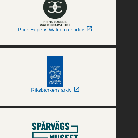
Prins Eugens Waldemarsudde
Riksbankens arkiv