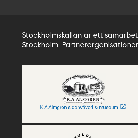
Stockholmskällan är ett samarbete
Stockholm. Partnerorganisationer 
K A Almgren sidenväveri & museum