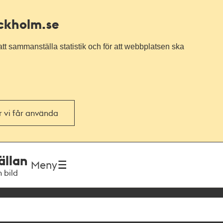
ockholm.se
tt sammanställa statistik och för att webbplatsen ska
or vi får använda
ällan
Meny
h bild