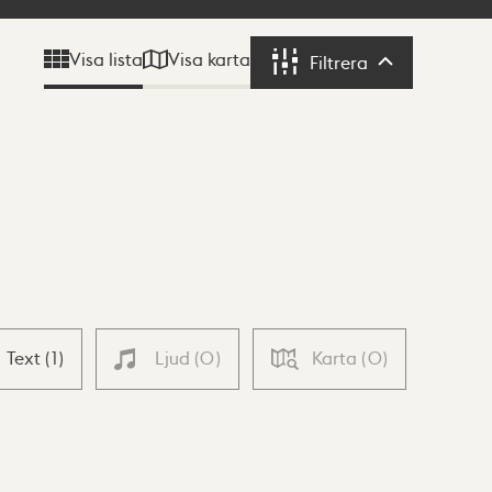
Visa karta
Visa lista
Filtrera
Filtrera
Text
(
1
)
Ljud
(
0
)
Karta
(
0
)