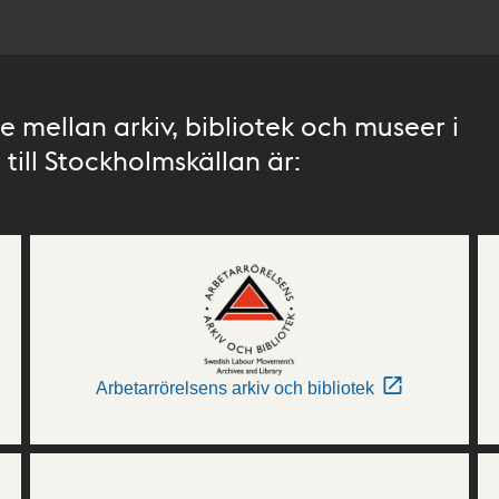
 mellan arkiv, bibliotek och museer i
till Stockholmskällan är:
Arbetarrörelsens arkiv och bibliotek