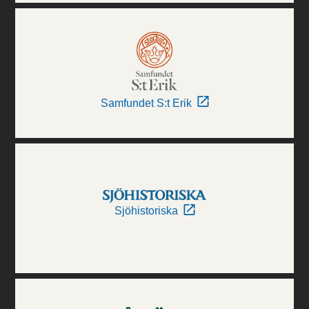
Samfundet S:t Erik
Sjöhistoriska