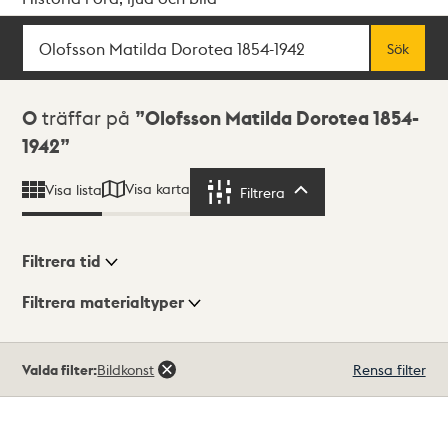
Sök
Fritextsök
Sök
Sökresultat
0
träffar på
Olofsson Matilda Dorotea 1854-
1942
Visa karta
Visa lista
Filtrera
Filtrera
Filtrera tid
Filtrera materialtyper
Visningsläge
Totalt
Valda filter:
Bildkonst
Rensa filter
0
träffar
Lista
Karta