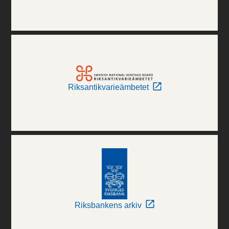
Riksantikvarieämbetet
Riksbankens arkiv