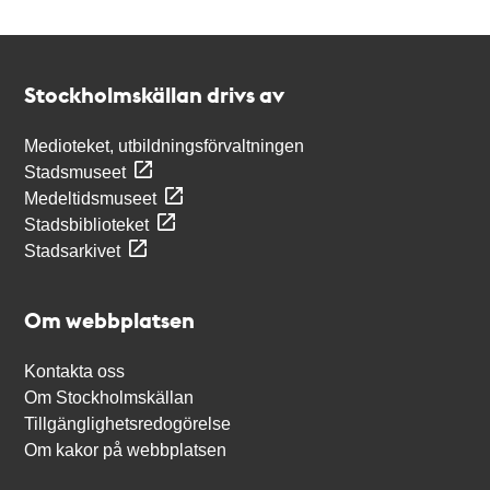
Kontakt
Stockholmskällan
Stockholmskällan drivs av
Medioteket, utbildningsförvaltningen
Stadsmuseet
Medeltidsmuseet
Stadsbiblioteket
Stadsarkivet
Om webbplatsen
Kontakta oss
Om Stockholmskällan
Tillgänglighetsredogörelse
Om kakor på webbplatsen