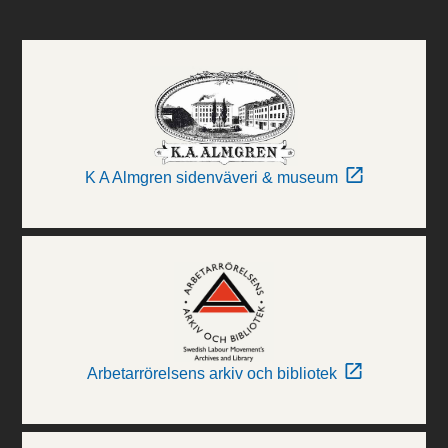
K A Almgren sidenväveri & museum
Arbetarrörelsens arkiv och bibliotek