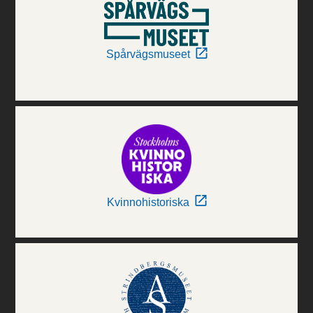
Spårvägsmuseet
Kvinnohistoriska