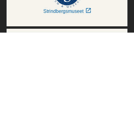
Strindbergsmuseet
Thielska Galleriet
Världskulturmuseerna