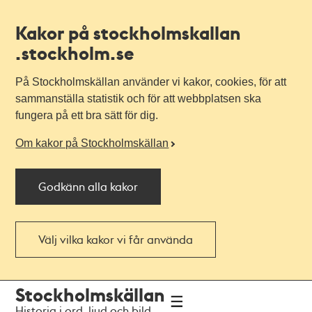
Kakor på stockholmskallan
.stockholm.se
På Stockholmskällan använder vi kakor, cookies, för att
sammanställa statistik och för att webbplatsen ska
fungera på ett bra sätt för dig.
Om kakor på Stockholmskällan
Godkänn alla kakor
Välj vilka kakor vi får använda
Till
Till
Stockholmskällan
navigationen
huvudinnehållet
Historia i ord, ljud och bild