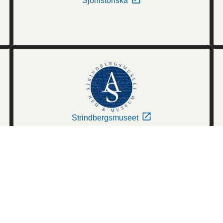
Sjöhistoriska
Strindbergsmuseet