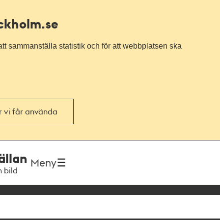
ockholm.se
tt sammanställa statistik och för att webbplatsen ska
or vi får använda
ällan
Meny
h bild