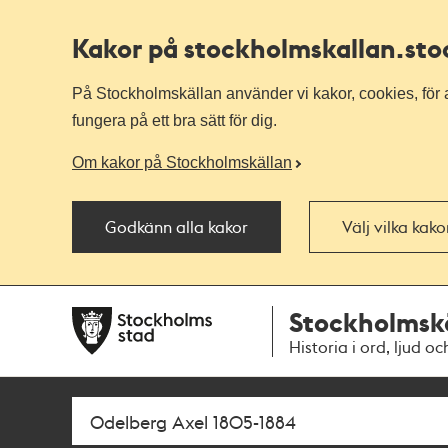
Kakor på stockholmskallan
.st
På Stockholmskällan använder vi kakor, cookies, för a
fungera på ett bra sätt för dig.
Om kakor på Stockholmskällan
Godkänn alla kakor
Välj vilka kak
Till
Till
Stockholmsk
navigationen
huvudinnehållet
Historia i ord, ljud oc
Sök
Fritextsök