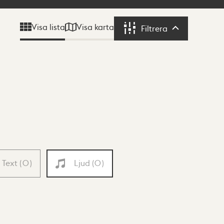
Visa karta
Visa lista
Filtrera
Filtrera
Text
(
0
)
Ljud
(
0
)