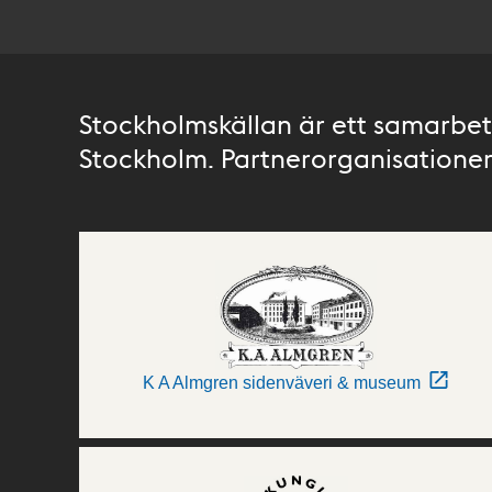
Stockholmskällan är ett samarbete
Stockholm. Partnerorganisationer 
K A Almgren sidenväveri & museum