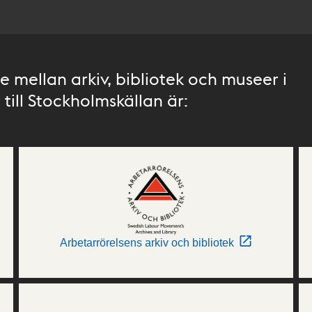
 mellan arkiv, bibliotek och museer i
till Stockholmskällan är:
Arbetarrörelsens arkiv och bibliotek