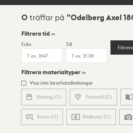
0
Odelberg Axel 1
träffar på
Sökresultat
Filtrera tid
Från
Till
Visningsläge
Filtrer
Filtrera materialtyper
Lista
Karta
Visa inte lärarhandledningar
Ritning
(
0
)
Föremål
(
0
)
Karta
(
0
)
Bildkonst
(
0
)