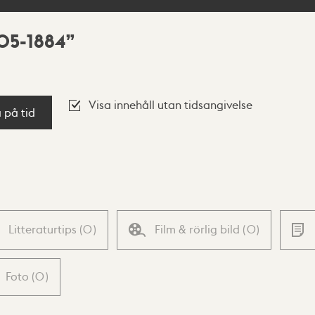
805-1884
Visa innehåll utan tidsangivelse
a på tid
Litteraturtips
(
0
)
Film & rörlig bild
(
0
)
Foto
(
0
)