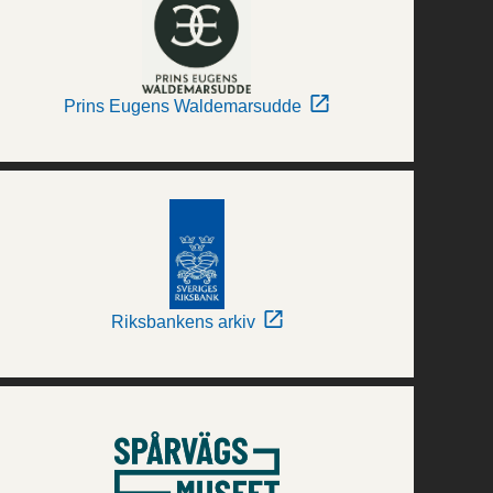
Prins Eugens Waldemarsudde
Riksbankens arkiv