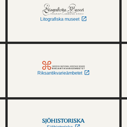
Litografiska museet
Riksantikvarieämbetet