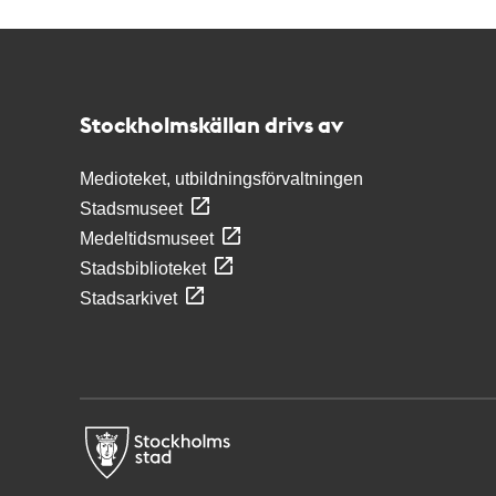
Kontakt
Stockholmskällan
Stockholmskällan drivs av
Medioteket, utbildningsförvaltningen
Stadsmuseet
Medeltidsmuseet
Stadsbiblioteket
Stadsarkivet