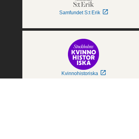
Samfundet S:t Erik
Kvinnohistoriska
Världskulturmuseerna