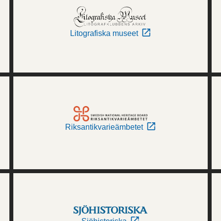
Litografiska museet
Riksantikvarieämbetet