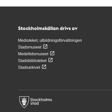
Kontakt
Stockholmskällan
Stockholmskällan drivs av
Medioteket, utbildningsförvaltningen
Stadsmuseet
Medeltidsmuseet
Stadsbiblioteket
Stadsarkivet