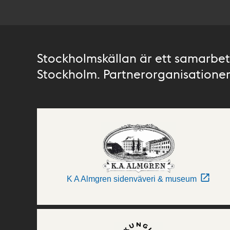
Stockholmskällan är ett samarbete
Stockholm. Partnerorganisationer 
K A Almgren sidenväveri & museum