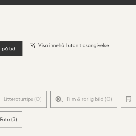
Visa innehåll utan tidsangivelse
a på tid
Litteraturtips
(
0
)
Film & rörlig bild
(
0
)
Foto
(
3
)