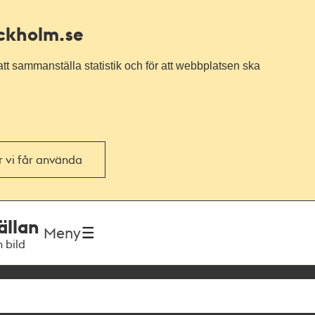
ockholm.se
tt sammanställa statistik och för att webbplatsen ska
or vi får använda
ällan
Meny
h bild