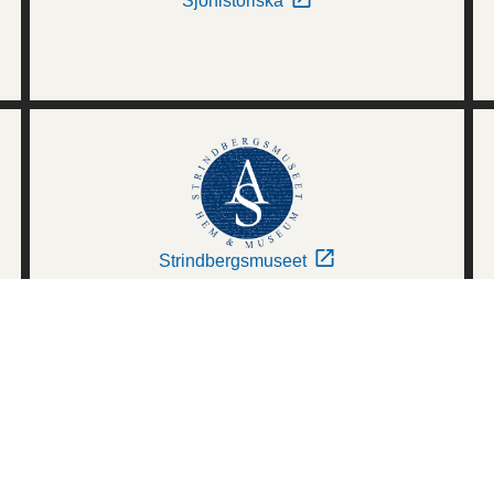
Sjöhistoriska
Strindbergsmuseet