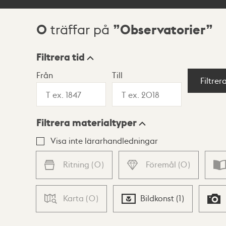
0
Observatorier
träffar på
Sökresultat
Filtrera tid
Från
Till
Visningsläge
Filtrer
Filtrera materialtyper
Lista
Karta
Visa inte lärarhandledningar
Ritning
(
0
)
Föremål
(
0
)
Karta
(
0
)
Bildkonst
(
1
)