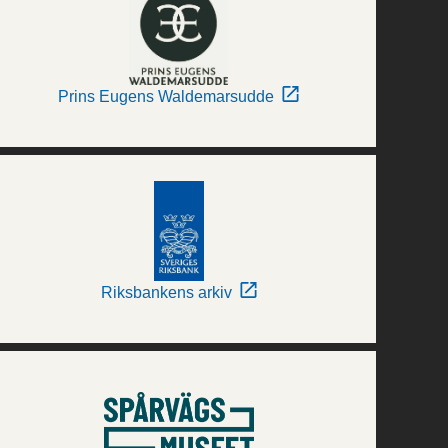
Prins Eugens Waldemarsudde
Riksbankens arkiv