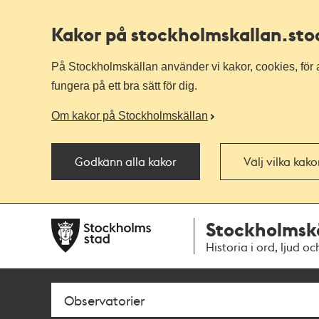
Kakor på stockholmskallan
.st
På Stockholmskällan använder vi kakor, cookies, för a
fungera på ett bra sätt för dig.
Om kakor på Stockholmskällan
Godkänn alla kakor
Välj vilka kak
Till
Till
Stockholmsk
navigationen
huvudinnehållet
Historia i ord, ljud oc
Sök
Fritextsök