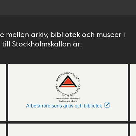
 mellan arkiv, bibliotek och museer i
till Stockholmskällan är:
Arbetarrörelsens arkiv och bibliotek