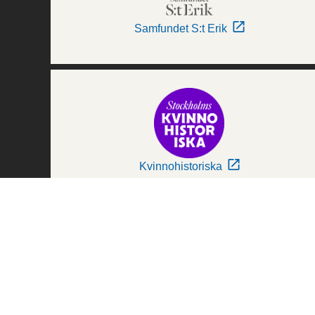
Samfundet S:t Erik
Kvinnohistoriska
Världskulturmuseerna