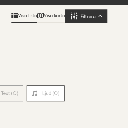
Visa karta
Visa lista
Filtrera
Filtrera
Text
(
0
)
Ljud
(
0
)