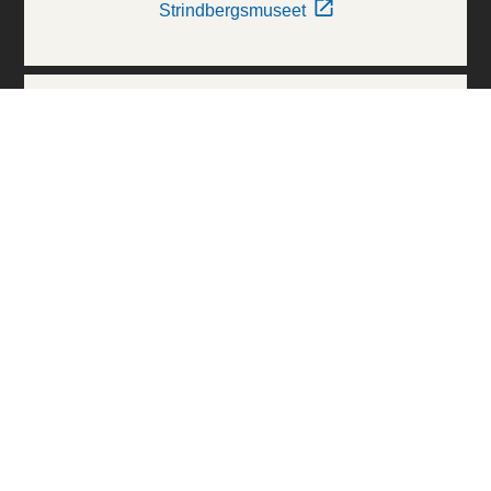
Strindbergsmuseet
Thielska Galleriet
Världskulturmuseerna