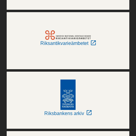
Riksantikvarieämbetet
Riksbankens arkiv