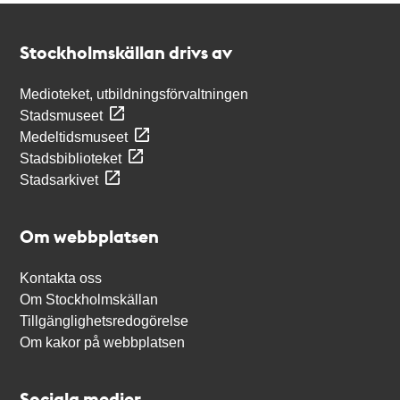
Kontakt
Stockholmskällan
Stockholmskällan drivs av
Medioteket, utbildningsförvaltningen
Stadsmuseet
Medeltidsmuseet
Stadsbiblioteket
Stadsarkivet
Om webbplatsen
Kontakta oss
Om Stockholmskällan
Tillgänglighetsredogörelse
Om kakor på webbplatsen
Sociala medier