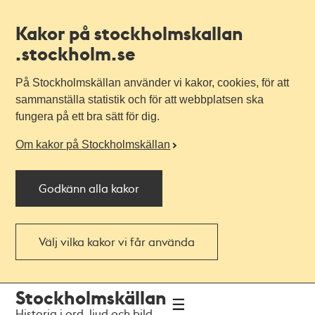
Kakor på stockholmskallan
.stockholm.se
På Stockholmskällan använder vi kakor, cookies, för att
sammanställa statistik och för att webbplatsen ska
fungera på ett bra sätt för dig.
Om kakor på Stockholmskällan
Godkänn alla kakor
Välj vilka kakor vi får använda
Till
Till
Stockholmskällan
navigationen
huvudinnehållet
Historia i ord, ljud och bild