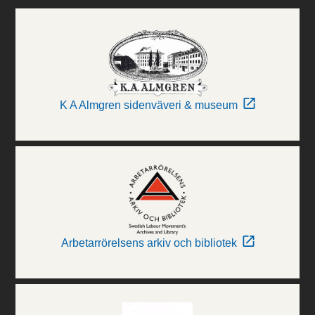
K A Almgren sidenväveri & museum
Arbetarrörelsens arkiv och bibliotek