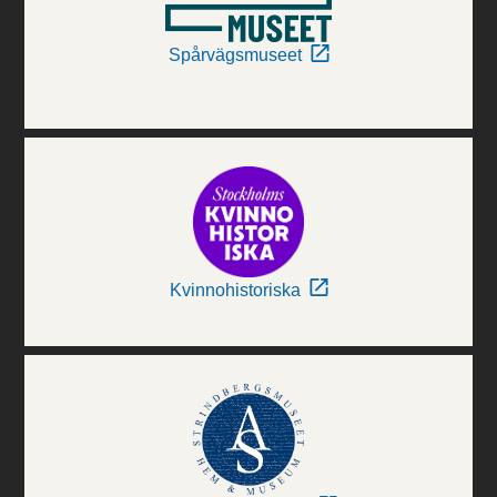
Spårvägsmuseet
Kvinnohistoriska