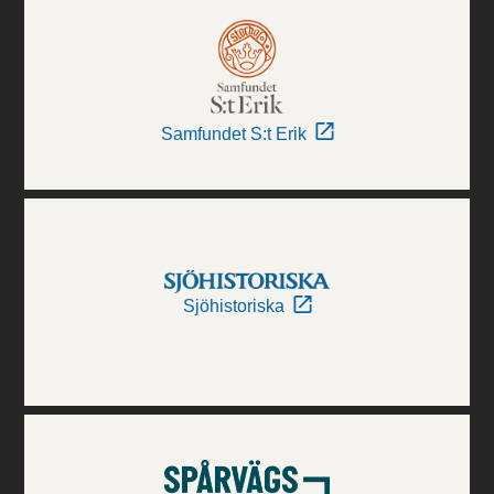
Samfundet S:t Erik
Sjöhistoriska