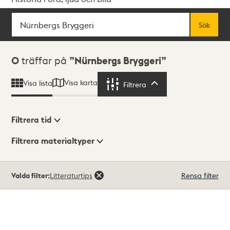
Sök
Fritextsök
Sök
Sökresultat
0
träffar på
Nürnbergs Bryggeri
Visa karta
Visa lista
Filtrera
Filtrera
Filtrera tid
Filtrera materialtyper
Visningsläge
Totalt
Valda filter:
Litteraturtips
Rensa filter
0
träffar
Lista
Karta