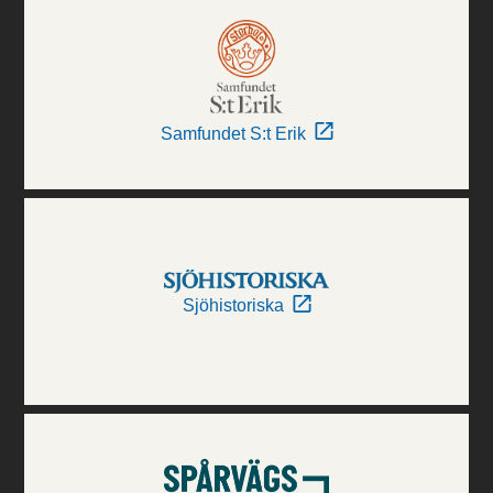
Samfundet S:t Erik
Sjöhistoriska