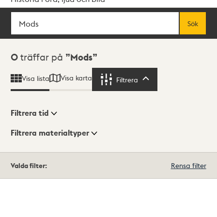
Sök
Fritextsök
Sök
Sökresultat
0
träffar på
Mods
Visa karta
Visa lista
Filtrera
Filtrera
Filtrera tid
Filtrera materialtyper
Visningsläge
Totalt
Valda filter:
Rensa filter
0
träffar
Lista
Karta