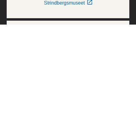
Strindbergsmuseet
Thielska Galleriet
Världskulturmuseerna