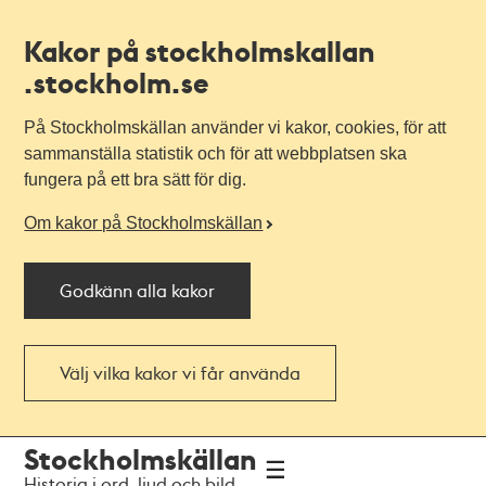
Kakor på stockholmskallan
.stockholm.se
På Stockholmskällan använder vi kakor, cookies, för att
sammanställa statistik och för att webbplatsen ska
fungera på ett bra sätt för dig.
Om kakor på Stockholmskällan
Godkänn alla kakor
Välj vilka kakor vi får använda
Till
Till
Stockholmskällan
navigationen
huvudinnehållet
Historia i ord, ljud och bild