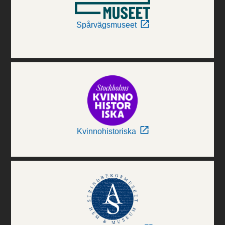
Spårvägsmuseet
Kvinnohistoriska