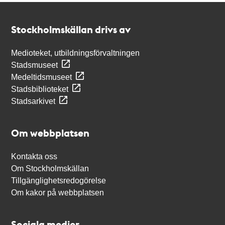
Kontakt
Stockholmskällan
Stockholmskällan drivs av
Medioteket, utbildningsförvaltningen
Stadsmuseet
Medeltidsmuseet
Stadsbiblioteket
Stadsarkivet
Om webbplatsen
Kontakta oss
Om Stockholmskällan
Tillgänglighetsredogörelse
Om kakor på webbplatsen
Sociala medier