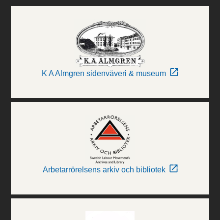
K A Almgren sidenväveri & museum
Arbetarrörelsens arkiv och bibliotek