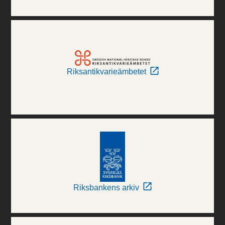
Riksantikvarieämbetet
Riksbankens arkiv