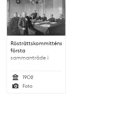
Rösträttskommitténs
första
sammanträde i
andra kammarens
kanslirum den 1
1902
november 1902.
Tid
Foto
Typ