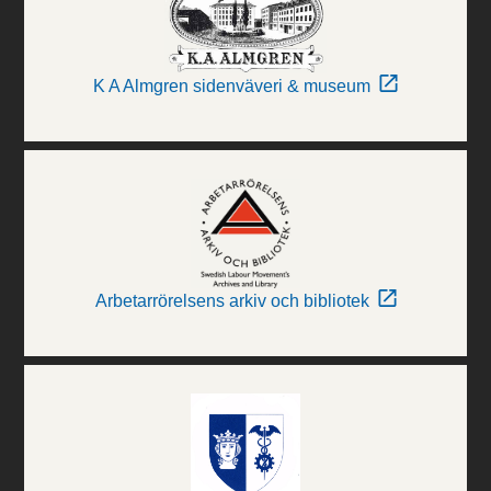
K A Almgren sidenväveri & museum
Arbetarrörelsens arkiv och bibliotek