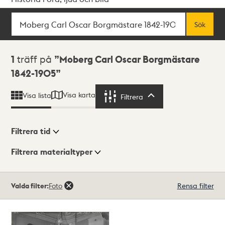
Sök
Fritextsök
Sök
Sökresultat
1
träff på
Moberg Carl Oscar Borgmästare
1842-1905
Visa karta
Visa lista
Filtrera
Filtrera
Filtrera tid
Filtrera materialtyper
Visningsläge
Totalt
Valda filter:
Foto
Rensa filter
1
träffar
Lista
Karta