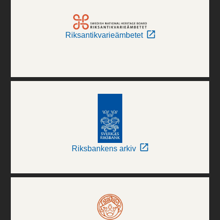
Riksantikvarieämbetet
Riksbankens arkiv