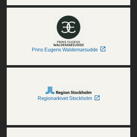
Prins Eugens Waldemarsudde
Regionarkivet Stockholm