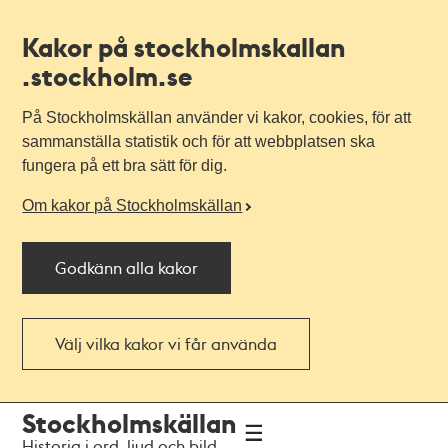
Kakor på stockholmskallan
.stockholm.se
På Stockholmskällan använder vi kakor, cookies, för att
sammanställa statistik och för att webbplatsen ska
fungera på ett bra sätt för dig.
Om kakor på Stockholmskällan
Godkänn alla kakor
Välj vilka kakor vi får använda
Till
Till
Stockholmskällan
navigationen
huvudinnehållet
Historia i ord, ljud och bild