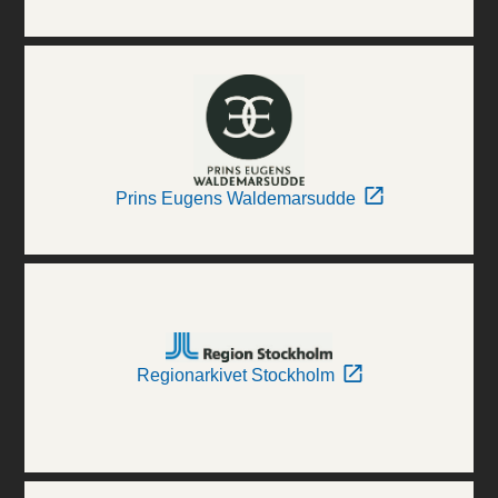
Prins Eugens Waldemarsudde
Regionarkivet Stockholm