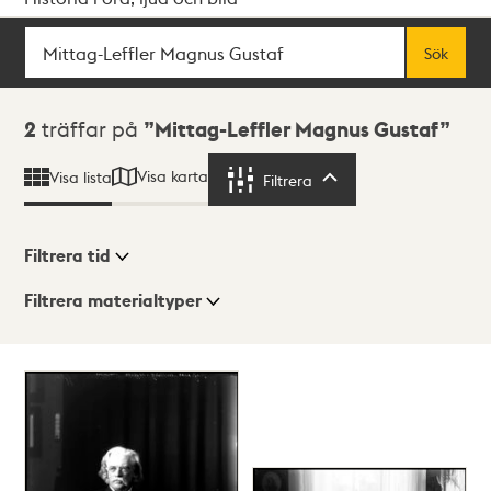
Sök
Fritextsök
Sök
Sökresultat
2
träffar på
Mittag-Leffler Magnus Gustaf
Visa karta
Visa lista
Filtrera
Filtrera
Filtrera tid
Filtrera materialtyper
Visningsläge
Totalt
2
träffar
Lista
Karta