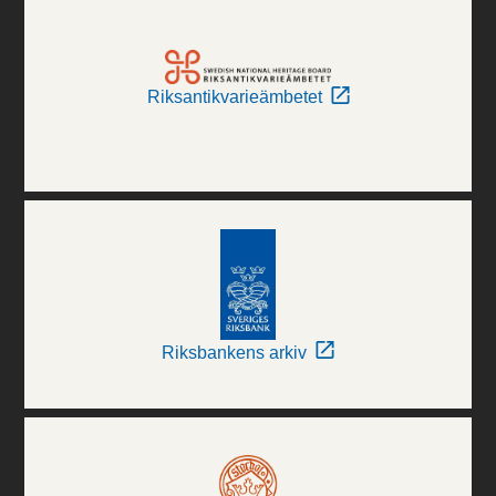
Riksantikvarieämbetet
Riksbankens arkiv