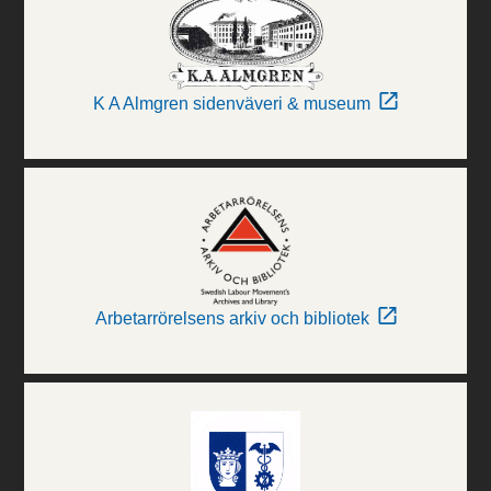
K A Almgren sidenväveri & museum
Arbetarrörelsens arkiv och bibliotek