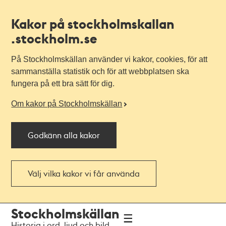
Kakor på stockholmskallan
.stockholm.se
På Stockholmskällan använder vi kakor, cookies, för att
sammanställa statistik och för att webbplatsen ska
fungera på ett bra sätt för dig.
Om kakor på Stockholmskällan
Godkänn alla kakor
Välj vilka kakor vi får använda
Till
Till
Stockholmskällan
navigationen
huvudinnehållet
Historia i ord, ljud och bild