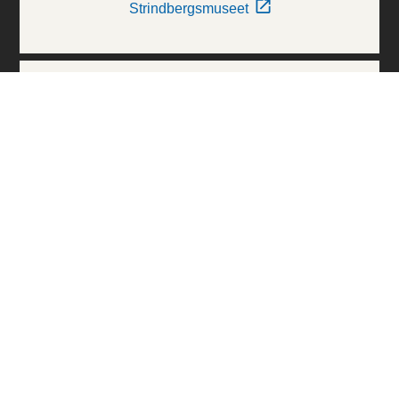
Strindbergsmuseet
Thielska Galleriet
Världskulturmuseerna