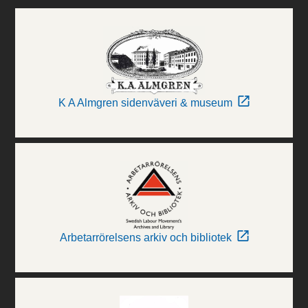
K A Almgren sidenväveri & museum
Arbetarrörelsens arkiv och bibliotek