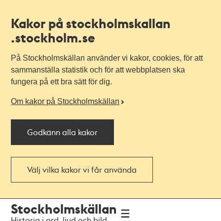
Kakor på stockholmskallan
.stockholm.se
På Stockholmskällan använder vi kakor, cookies, för att
sammanställa statistik och för att webbplatsen ska
fungera på ett bra sätt för dig.
Om kakor på Stockholmskällan
Godkänn alla kakor
Välj vilka kakor vi får använda
Till
Till
Stockholmskällan
navigationen
huvudinnehållet
Historia i ord, ljud och bild