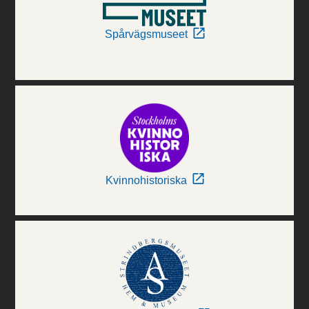
Spårvägsmuseet
Kvinnohistoriska