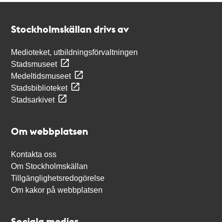
Kontakt
Stockholmskällan
Stockholmskällan drivs av
Medioteket, utbildningsförvaltningen
Stadsmuseet
Medeltidsmuseet
Stadsbiblioteket
Stadsarkivet
Om webbplatsen
Kontakta oss
Om Stockholmskällan
Tillgänglighetsredogörelse
Om kakor på webbplatsen
Sociala medier