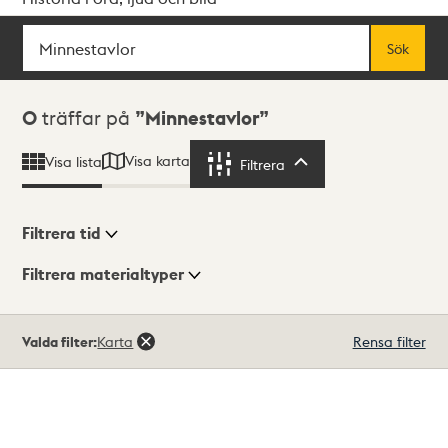
Sök
Fritextsök
Sök
Sökresultat
0
träffar på
Minnestavlor
Visa karta
Visa lista
Filtrera
Filtrera
Filtrera tid
Filtrera materialtyper
Visningsläge
Totalt
Valda filter:
Karta
Rensa filter
0
träffar
Lista
Karta