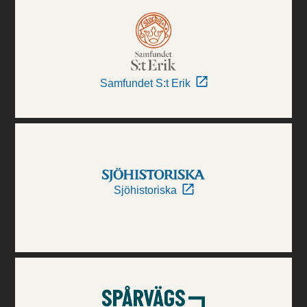
Samfundet S:t Erik
Sjöhistoriska