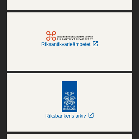
Riksantikvarieämbetet
Riksbankens arkiv