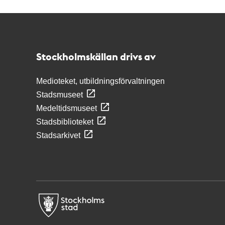
Kontakt
Stockholmskällan
Stockholmskällan drivs av
Medioteket, utbildningsförvaltningen
Stadsmuseet
Medeltidsmuseet
Stadsbiblioteket
Stadsarkivet