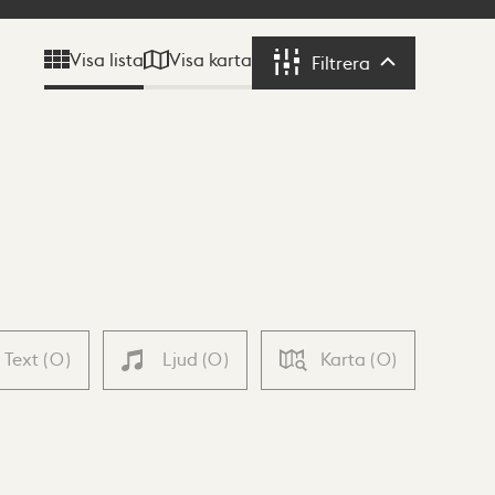
Visa karta
Visa lista
Filtrera
Filtrera
Text
(
0
)
Ljud
(
0
)
Karta
(
0
)