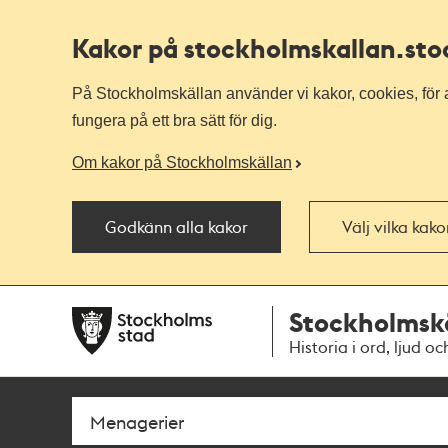
Kakor på stockholmskallan
.st
På Stockholmskällan använder vi kakor, cookies, för a
fungera på ett bra sätt för dig.
Om kakor på Stockholmskällan
Godkänn alla kakor
Välj vilka kak
Till
Till
Stockholmsk
navigationen
huvudinnehållet
Historia i ord, ljud oc
Sök
Fritextsök