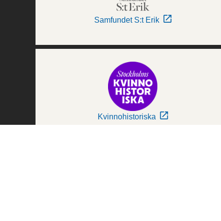
Samfundet S:t Erik
Kvinnohistoriska
Världskulturmuseerna