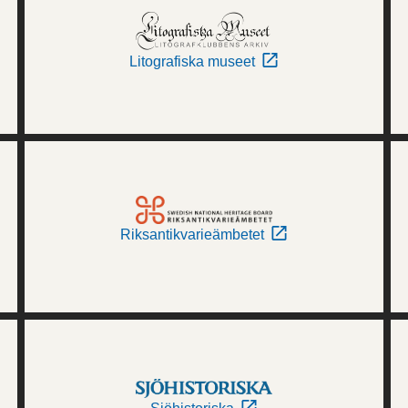
Litografiska museet
Riksantikvarieämbetet