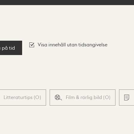
Visa innehåll utan tidsangivelse
a på tid
Litteraturtips
(
0
)
Film & rörlig bild
(
0
)