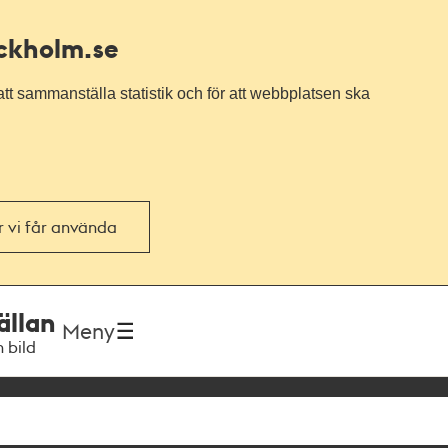
ockholm.se
tt sammanställa statistik och för att webbplatsen ska
or vi får använda
ällan
Meny
h bild