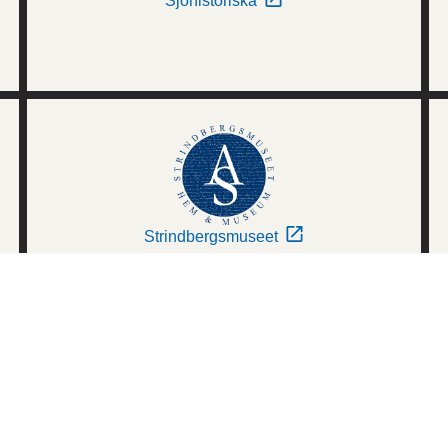
Sjöhistoriska
Strindbergsmuseet