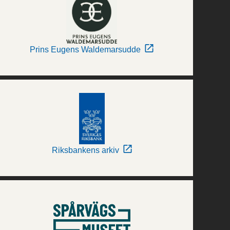
Prins Eugens Waldemarsudde
Riksbankens arkiv