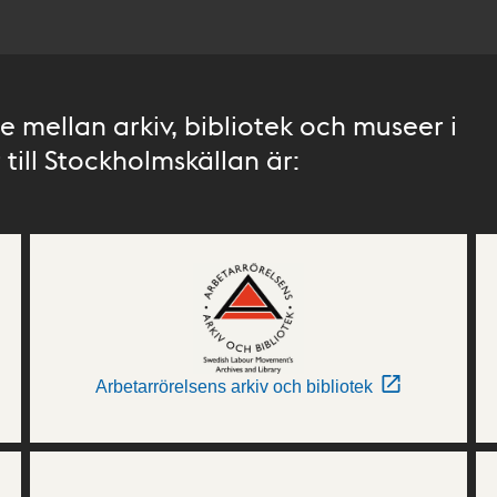
 mellan arkiv, bibliotek och museer i
till Stockholmskällan är:
Arbetarrörelsens arkiv och bibliotek