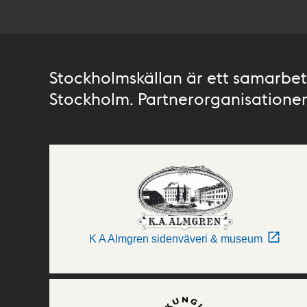
Stockholmskällan är ett samarbete
Stockholm. Partnerorganisationer 
K A Almgren sidenväveri & museum