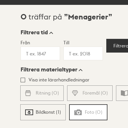
0
Menagerier
träffar på
Sökresultat
Filtrera tid
Från
Till
Visningsläge
Filtrer
Filtrera materialtyper
Lista
Karta
Visa inte lärarhandledningar
Ritning
(
0
)
Föremål
(
0
)
Bildkonst
(
1
)
Foto
(
0
)