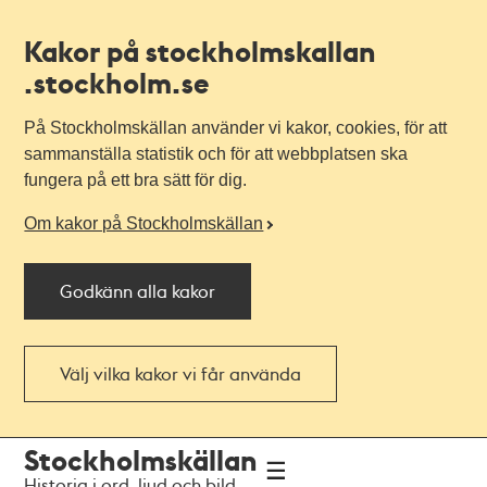
Kakor på stockholmskallan
.stockholm.se
På Stockholmskällan använder vi kakor, cookies, för att
sammanställa statistik och för att webbplatsen ska
fungera på ett bra sätt för dig.
Om kakor på Stockholmskällan
Godkänn alla kakor
Välj vilka kakor vi får använda
Till
Till
Stockholmskällan
navigationen
huvudinnehållet
Historia i ord, ljud och bild