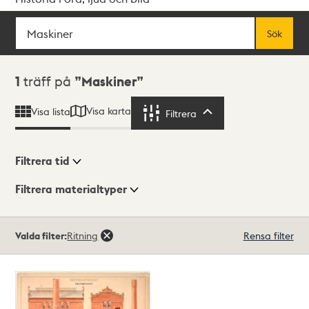
Sök
Fritextsök
Sök
Sökresultat
1
träff på
Maskiner
Visa karta
Visa lista
Filtrera
Filtrera
Filtrera tid
Filtrera materialtyper
Visningsläge
Totalt
Valda filter:
Ritning
Rensa filter
1
träffar
Lista
Karta