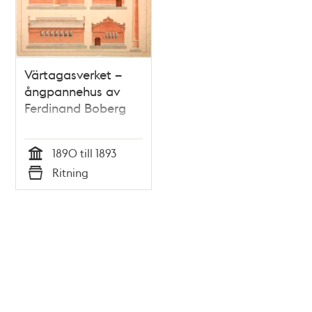
Värtagasverket –
ångpannehus av
Ferdinand Boberg
1890 till 1893
Tid
Ritning
Typ