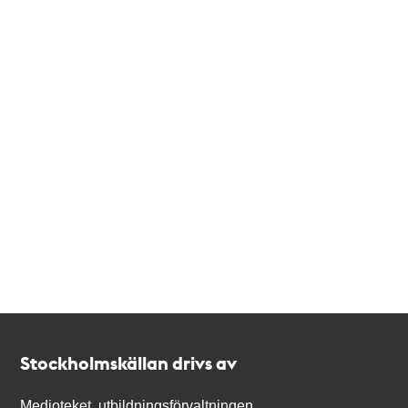
Kontakt
Stockholmskällan
Stockholmskällan drivs av
Medioteket, utbildningsförvaltningen