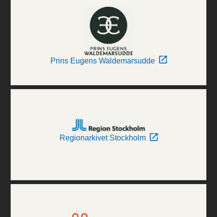
Prins Eugens Waldemarsudde
Regionarkivet Stockholm