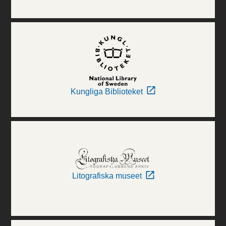
Kungliga Biblioteket
Litografiska museet