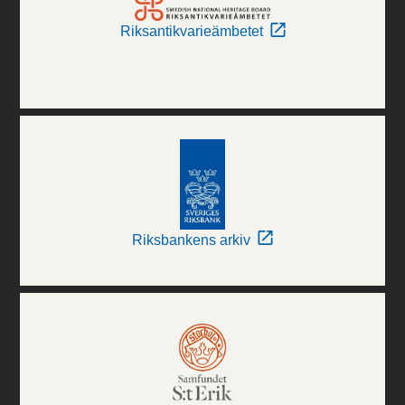
Riksantikvarieämbetet
Riksbankens arkiv