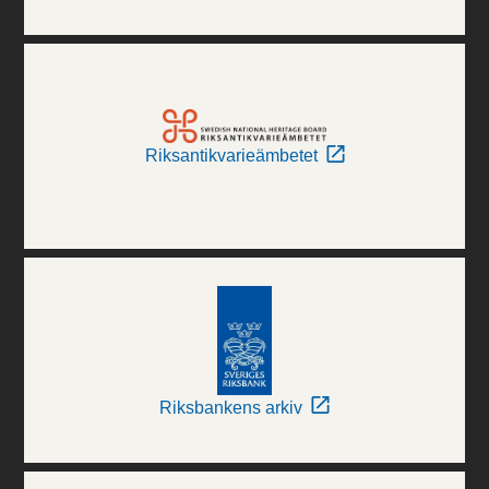
Riksantikvarieämbetet
Riksbankens arkiv