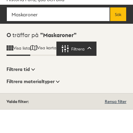
Sök
Fritextsök
Sök
Sökresultat
0
träffar på
Maskaroner
Visa karta
Visa lista
Filtrera
Filtrera
Filtrera tid
Filtrera materialtyper
Visningsläge
Totalt
Valda filter:
Rensa filter
0
träffar
Lista
Karta