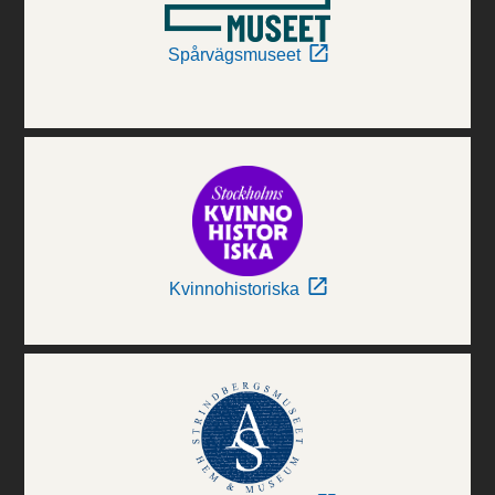
Spårvägsmuseet
Kvinnohistoriska