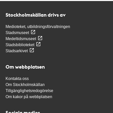
Kontakt
Stockholmskällan
Stockholmskällan drivs av
Medioteket, utbildningsförvaltningen
Stadsmuseet
Medeltidsmuseet
Stadsbiblioteket
Stadsarkivet
Om webbplatsen
Kontakta oss
Om Stockholmskällan
Tillgänglighetsredogörelse
Om kakor på webbplatsen
Sociala medier