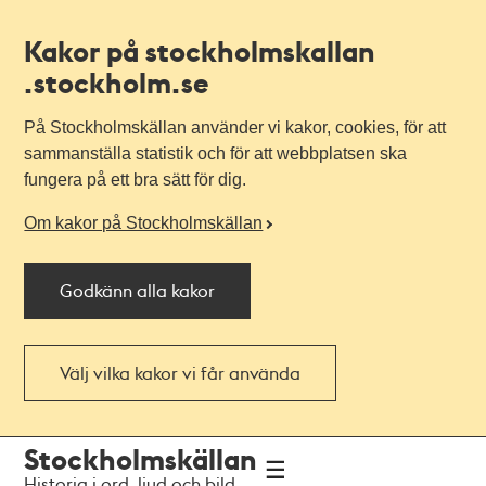
Kakor på stockholmskallan
.stockholm.se
På Stockholmskällan använder vi kakor, cookies, för att
sammanställa statistik och för att webbplatsen ska
fungera på ett bra sätt för dig.
Om kakor på Stockholmskällan
Godkänn alla kakor
Välj vilka kakor vi får använda
Till
Till
Stockholmskällan
navigationen
huvudinnehållet
Historia i ord, ljud och bild