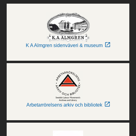
K A Almgren sidenväveri & museum
Arbetarrörelsens arkiv och bibliotek