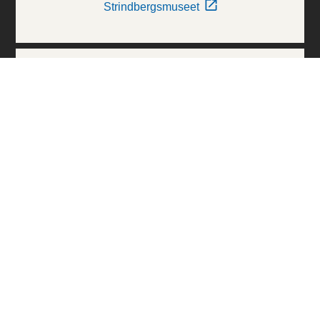
Strindbergsmuseet
Thielska Galleriet
Världskulturmuseerna