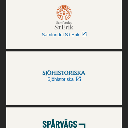
Samfundet S:t Erik
Sjöhistoriska