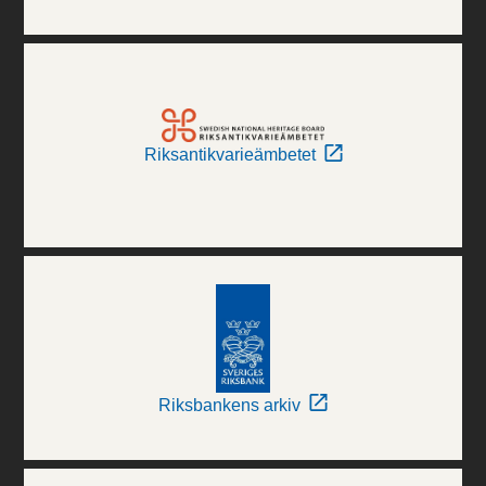
Riksantikvarieämbetet
Riksbankens arkiv