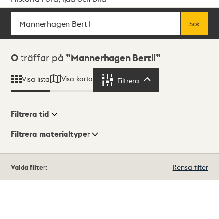
Sök
Fritextsök
Sök
Sökresultat
0
träffar på
Mannerhagen Bertil
Visa karta
Visa lista
Filtrera
Filtrera
Filtrera tid
Filtrera materialtyper
Visningsläge
Totalt
Valda filter:
Rensa filter
0
träffar
Lista
Karta