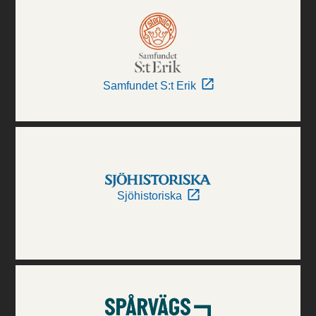
Samfundet S:t Erik
Sjöhistoriska