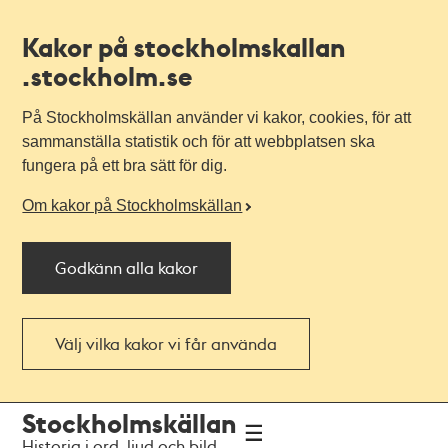
Kakor på stockholmskallan
.stockholm.se
På Stockholmskällan använder vi kakor, cookies, för att
sammanställa statistik och för att webbplatsen ska
fungera på ett bra sätt för dig.
Om kakor på Stockholmskällan
Godkänn alla kakor
Välj vilka kakor vi får använda
Till
Till
Stockholmskällan
navigationen
huvudinnehållet
Historia i ord, ljud och bild