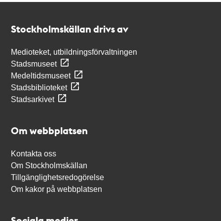
Kontakt
Stockholmskällan
Stockholmskällan drivs av
Medioteket, utbildningsförvaltningen
Stadsmuseet
Medeltidsmuseet
Stadsbiblioteket
Stadsarkivet
Om webbplatsen
Kontakta oss
Om Stockholmskällan
Tillgänglighetsredogörelse
Om kakor på webbplatsen
Sociala medier