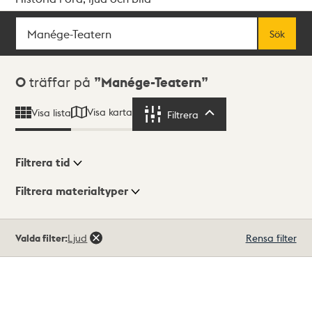
Sök
Fritextsök
Sök
Sökresultat
0
träffar på
Manége-Teatern
Visa karta
Visa lista
Filtrera
Filtrera
Filtrera tid
Filtrera materialtyper
Visningsläge
Totalt
Valda filter:
Ljud
Rensa filter
0
träffar
Lista
Karta