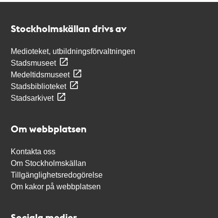
Kontakt
Stockholmskällan
Stockholmskällan drivs av
Medioteket, utbildningsförvaltningen
Stadsmuseet
Medeltidsmuseet
Stadsbiblioteket
Stadsarkivet
Om webbplatsen
Kontakta oss
Om Stockholmskällan
Tillgänglighetsredogörelse
Om kakor på webbplatsen
Sociala medier