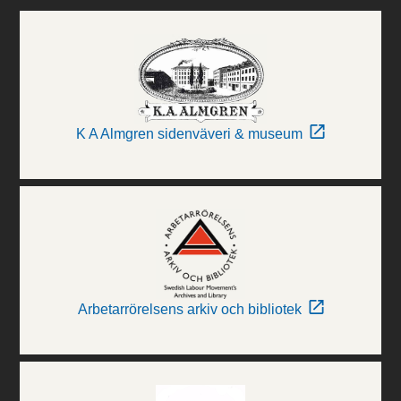
K A Almgren sidenväveri & museum
Arbetarrörelsens arkiv och bibliotek