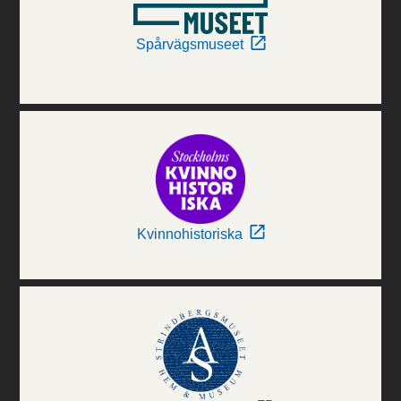
Spårvägsmuseet
Kvinnohistoriska