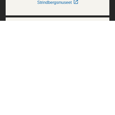
Strindbergsmuseet
Thielska Galleriet
Världskulturmuseerna