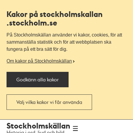
Kakor på stockholmskallan
.stockholm.se
På Stockholmskällan använder vi kakor, cookies, för att
sammanställa statistik och för att webbplatsen ska
fungera på ett bra sätt för dig.
Om kakor på Stockholmskällan
Godkänn alla kakor
Välj vilka kakor vi får använda
Till
Till
Stockholmskällan
navigationen
huvudinnehållet
Historia i ord, ljud och bild