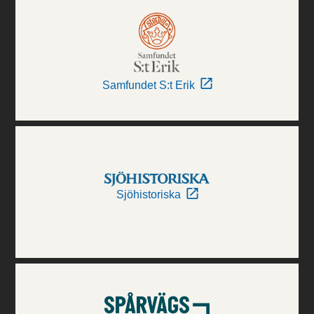
Samfundet S:t Erik
Sjöhistoriska