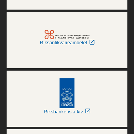
Riksantikvarieämbetet
Riksbankens arkiv