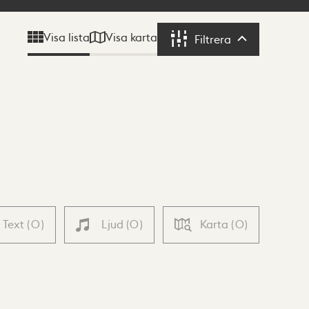
Visa karta
Visa lista
Filtrera
Filtrera
Text
(
0
)
Ljud
(
0
)
Karta
(
0
)