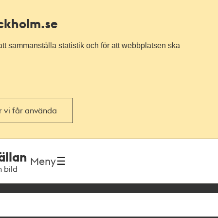
ockholm.se
tt sammanställa statistik och för att webbplatsen ska
or vi får använda
ällan
Meny
h bild