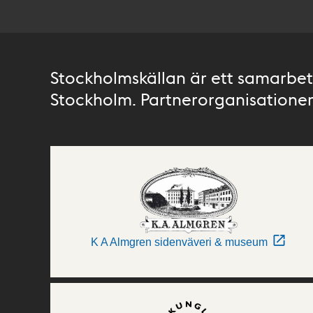
Stockholmskällan är ett samarbete
Stockholm. Partnerorganisationer 
K A Almgren sidenväveri & museum