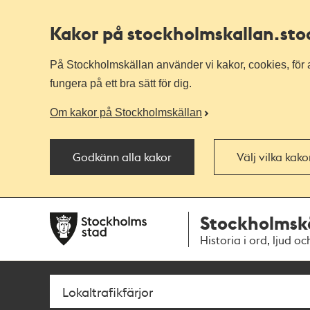
Kakor på stockholmskallan
.st
På Stockholmskällan använder vi kakor, cookies, för a
fungera på ett bra sätt för dig.
Om kakor på Stockholmskällan
Godkänn alla kakor
Välj vilka kak
Till
Till
Stockholmsk
navigationen
huvudinnehållet
Historia i ord, ljud oc
Sök
Fritextsök