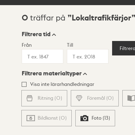
0
Lokaltrafikfärjor
träffar på
Sökresultat
Filtrera tid
Från
Till
Visningsläge
Filtrer
Filtrera materialtyper
Lista
Karta
Visa inte lärarhandledningar
Ritning
(
0
)
Föremål
(
0
)
Bildkonst
(
0
)
Foto
(
13
)