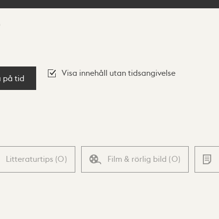
Visa innehåll utan tidsangivelse
a på tid
Litteraturtips
(
0
)
Film & rörlig bild
(
0
)