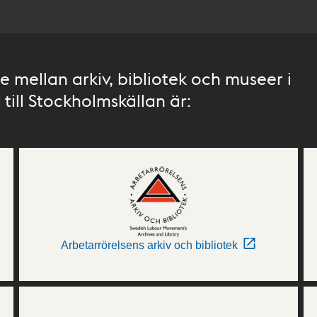
 mellan arkiv, bibliotek och museer i
till Stockholmskällan är:
Arbetarrörelsens arkiv och bibliotek