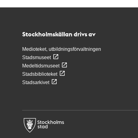
Kontakt
Stockholmskällan
Stockholmskällan drivs av
Medioteket, utbildningsförvaltningen
Stadsmuseet
Medeltidsmuseet
Stadsbiblioteket
Stadsarkivet