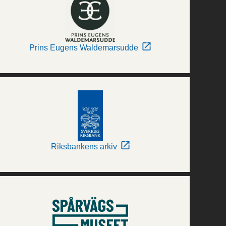
Prins Eugens Waldemarsudde
Riksbankens arkiv