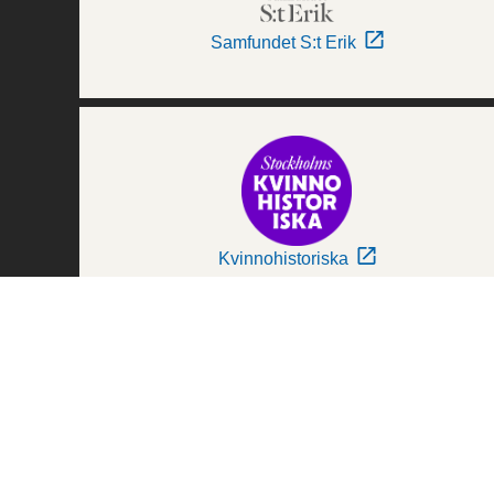
Samfundet S:t Erik
Kvinnohistoriska
Världskulturmuseerna