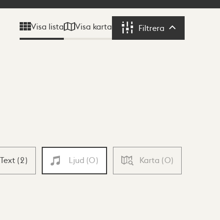
Visa karta
Visa lista
Filtrera
Filtrera
Text
(
2
)
Ljud
(
0
)
Karta
(
0
)