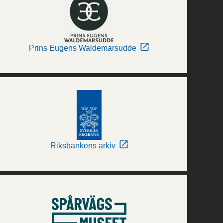
Prins Eugens Waldemarsudde
Riksbankens arkiv