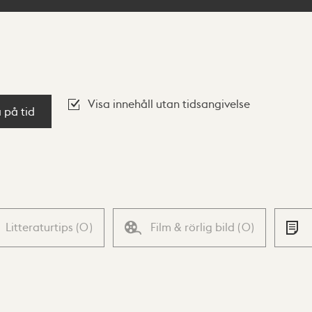
Visa innehåll utan tidsangivelse
a på tid
Litteraturtips
(
0
)
Film & rörlig bild
(
0
)