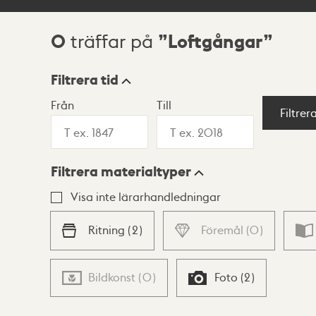
0
Loftgångar
träffar på
Sökresultat
Filtrera tid
Från
Till
Visningsläge
Filtrer
Filtrera materialtyper
Lista
Karta
Visa inte lärarhandledningar
Ritning
(
2
)
Föremål
(
0
)
Bildkonst
(
0
)
Foto
(
2
)