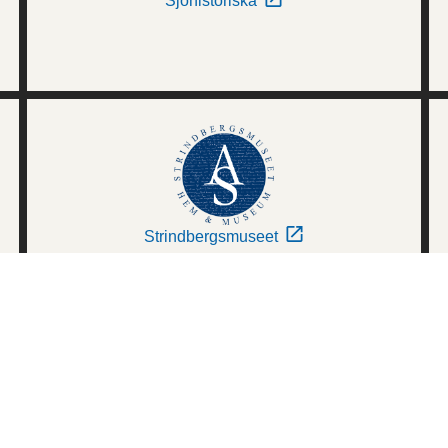
Sjöhistoriska
Strindbergsmuseet