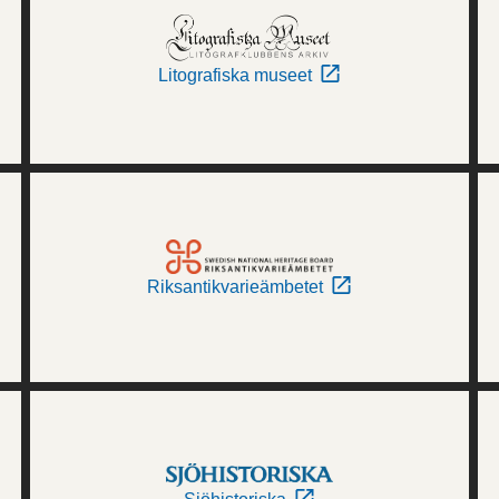
Litografiska museet
Riksantikvarieämbetet