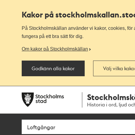
Kakor på stockholmskallan
.st
På Stockholmskällan använder vi kakor, cookies, för a
fungera på ett bra sätt för dig.
Om kakor på Stockholmskällan
Godkänn alla kakor
Välj vilka kak
Till
Till
Stockholmsk
navigationen
huvudinnehållet
Historia i ord, ljud oc
Sök
Fritextsök