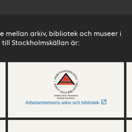
 mellan arkiv, bibliotek och museer i
till Stockholmskällan är:
Arbetarrörelsens arkiv och bibliotek