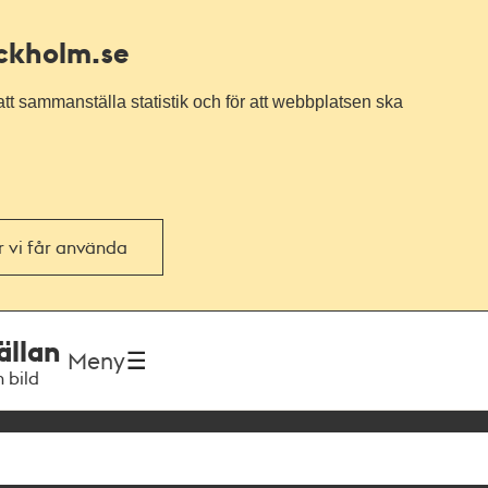
ockholm.se
tt sammanställa statistik och för att webbplatsen ska
or vi får använda
ällan
Meny
h bild