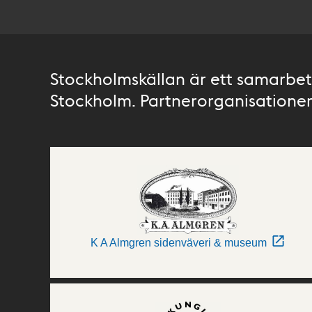
Stockholmskällan är ett samarbete
Stockholm. Partnerorganisationer 
K A Almgren sidenväveri & museum