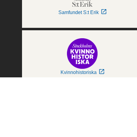
Samfundet S:t Erik
Kvinnohistoriska
Världskulturmuseerna