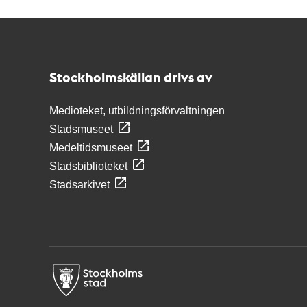
Kontakt
Stockholmskällan
Stockholmskällan drivs av
Medioteket, utbildningsförvaltningen
Stadsmuseet
Medeltidsmuseet
Stadsbiblioteket
Stadsarkivet