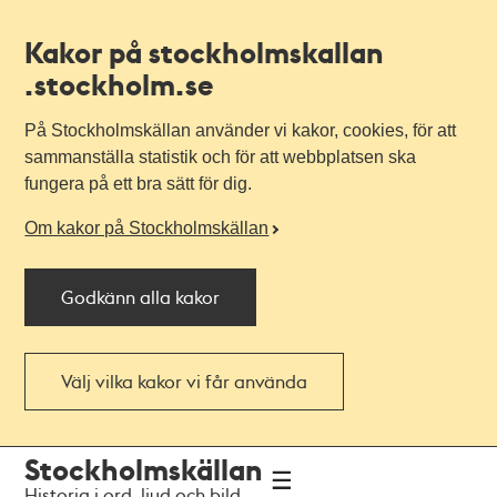
Kakor på stockholmskallan
.stockholm.se
På Stockholmskällan använder vi kakor, cookies, för att
sammanställa statistik och för att webbplatsen ska
fungera på ett bra sätt för dig.
Om kakor på Stockholmskällan
Godkänn alla kakor
Välj vilka kakor vi får använda
Till
Till
Stockholmskällan
navigationen
huvudinnehållet
Historia i ord, ljud och bild