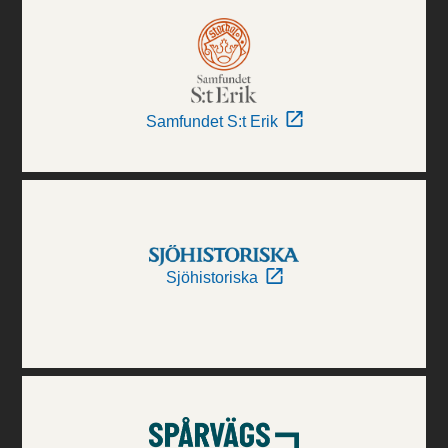
Samfundet S:t Erik
Sjöhistoriska