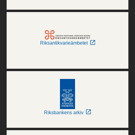
Riksantikvarieämbetet
Riksbankens arkiv