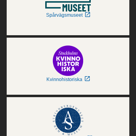
Spårvägsmuseet
Kvinnohistoriska