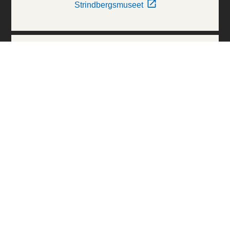
Strindbergsmuseet
Thielska Galleriet
Världskulturmuseerna