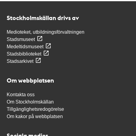
Kontakt
Stockholmskällan
Stockholmskällan drivs av
Medioteket, utbildningsförvaltningen
Stadsmuseet
Medeltidsmuseet
Stadsbiblioteket
Stadsarkivet
Om webbplatsen
Kontakta oss
Om Stockholmskällan
Tillgänglighetsredogörelse
Om kakor på webbplatsen
Sociala medier