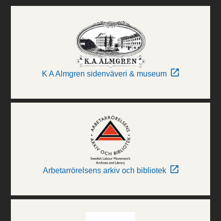
K A Almgren sidenväveri & museum
Arbetarrörelsens arkiv och bibliotek