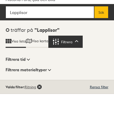
Sök
Fritextsök
Sök
Sökresultat
0
träffar på
Lapplisor
Visa karta
Visa lista
Filtrera
Filtrera
Filtrera tid
Filtrera materialtyper
Visningsläge
Totalt
Valda filter:
Ritning
Rensa filter
0
träffar
Lista
Karta