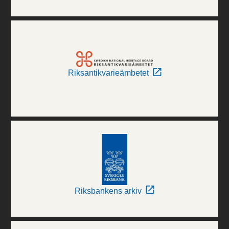
Riksantikvarieämbetet
Riksbankens arkiv