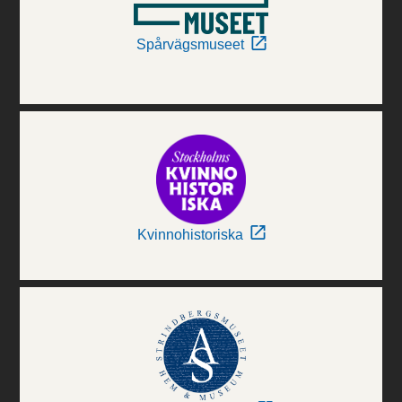
Spårvägsmuseet
Kvinnohistoriska