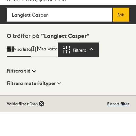
Sök
Fritextsök
Sök
Sökresultat
0
träffar på
Langlett Casper
Visa karta
Visa lista
Filtrera
Filtrera
Filtrera tid
Filtrera materialtyper
Visningsläge
Totalt
Valda filter:
Foto
Rensa filter
0
träffar
Lista
Karta