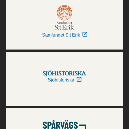
Samfundet S:t Erik
Sjöhistoriska