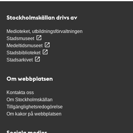
Kontakt
Stockholmskällan
Stockholmskällan drivs av
Medioteket, utbildningsförvaltningen
Stadsmuseet
Medeltidsmuseet
Stadsbiblioteket
Stadsarkivet
Om webbplatsen
Kontakta oss
Om Stockholmskällan
Tillgänglighetsredogörelse
Om kakor på webbplatsen
Sociala medier