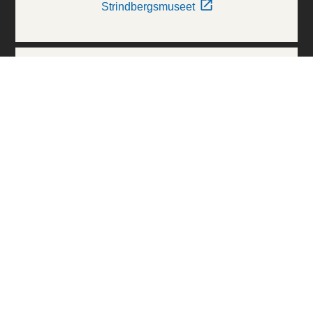
Strindbergsmuseet
Thielska Galleriet
Världskulturmuseerna