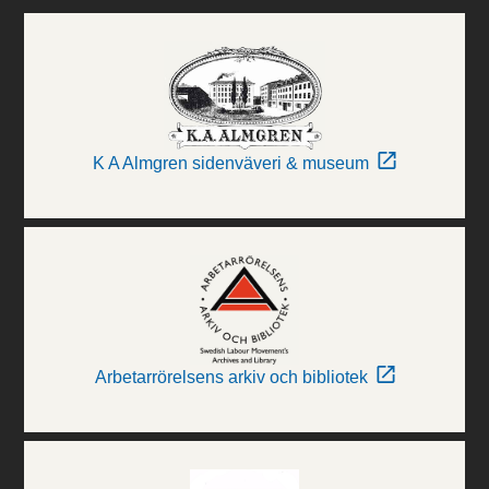
K A Almgren sidenväveri & museum
Arbetarrörelsens arkiv och bibliotek