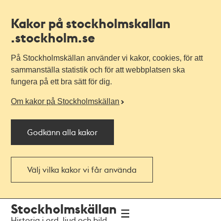
Kakor på stockholmskallan
.stockholm.se
På Stockholmskällan använder vi kakor, cookies, för att
sammanställa statistik och för att webbplatsen ska
fungera på ett bra sätt för dig.
Om kakor på Stockholmskällan
Godkänn alla kakor
Välj vilka kakor vi får använda
Till
Till
Stockholmskällan
navigationen
huvudinnehållet
Historia i ord, ljud och bild