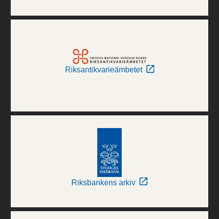
Riksantikvarieämbetet
Riksbankens arkiv