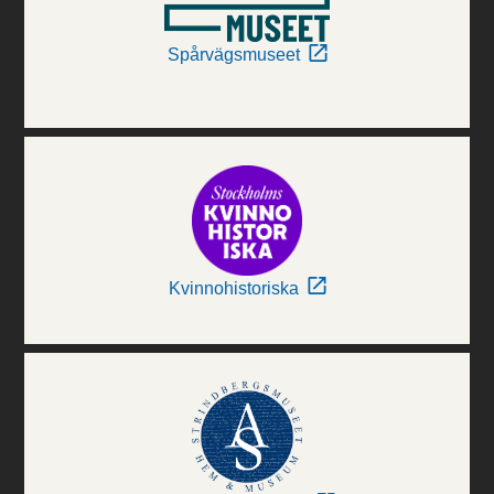
Spårvägsmuseet
Kvinnohistoriska