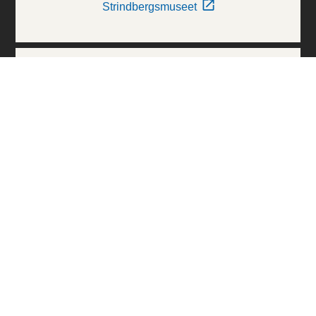
Strindbergsmuseet
Thielska Galleriet
Världskulturmuseerna