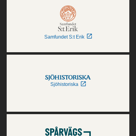
Samfundet S:t Erik
Sjöhistoriska