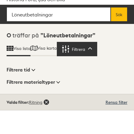
Sök
Fritextsök
Sök
Sökresultat
0
träffar på
Löneutbetalningar
Visa karta
Visa lista
Filtrera
Filtrera
Filtrera tid
Filtrera materialtyper
Visningsläge
Totalt
Valda filter:
Ritning
Rensa filter
0
träffar
Lista
Karta