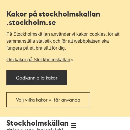
Kakor på stockholmskallan
.stockholm.se
På Stockholmskällan använder vi kakor, cookies, för att
sammanställa statistik och för att webbplatsen ska
fungera på ett bra sätt för dig.
Om kakor på Stockholmskällan
Godkänn alla kakor
Välj vilka kakor vi får använda
Till
Till
Stockholmskällan
navigationen
huvudinnehållet
Historia i ord, ljud och bild