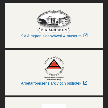
K A Almgren sidenväveri & museum
Arbetarrörelsens arkiv och bibliotek