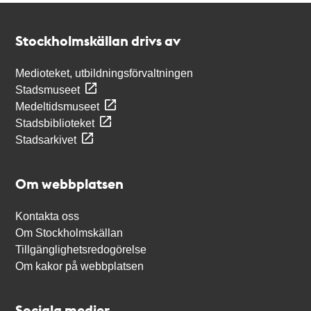
Kontakt
Stockholmskällan
Stockholmskällan drivs av
Medioteket, utbildningsförvaltningen
Stadsmuseet
Medeltidsmuseet
Stadsbiblioteket
Stadsarkivet
Om webbplatsen
Kontakta oss
Om Stockholmskällan
Tillgänglighetsredogörelse
Om kakor på webbplatsen
Sociala medier