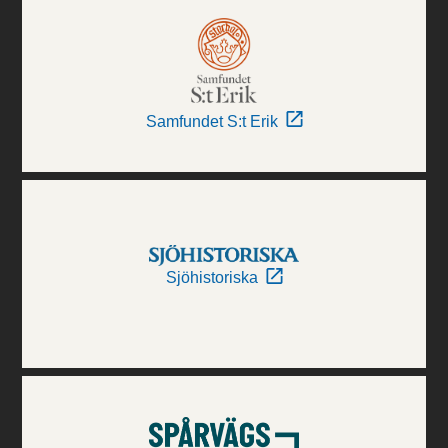
Samfundet S:t Erik
Sjöhistoriska