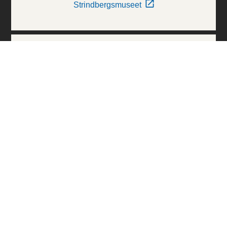
Strindbergsmuseet
Thielska Galleriet
Världskulturmuseerna