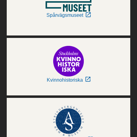
Spårvägsmuseet
Kvinnohistoriska