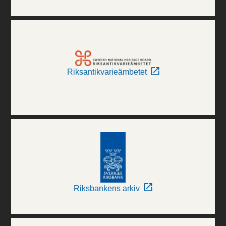
Riksantikvarieämbetet
Riksbankens arkiv