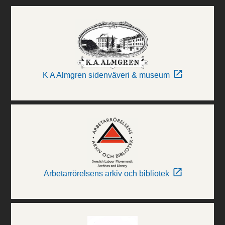
K A Almgren sidenväveri & museum
Arbetarrörelsens arkiv och bibliotek