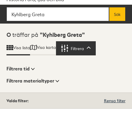
Sök
Fritextsök
Sök
Sökresultat
0
träffar på
Kyhlberg Greta
Visa karta
Visa lista
Filtrera
Filtrera
Filtrera tid
Filtrera materialtyper
Visningsläge
Totalt
Valda filter:
Rensa filter
0
träffar
Lista
Karta