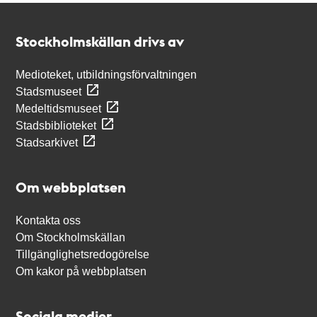
Kontakt
Stockholmskällan
Stockholmskällan drivs av
Medioteket, utbildningsförvaltningen
Stadsmuseet
Medeltidsmuseet
Stadsbiblioteket
Stadsarkivet
Om webbplatsen
Kontakta oss
Om Stockholmskällan
Tillgänglighetsredogörelse
Om kakor på webbplatsen
Sociala medier