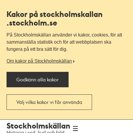
Kakor på stockholmskallan
.stockholm.se
På Stockholmskällan använder vi kakor, cookies, för att
sammanställa statistik och för att webbplatsen ska
fungera på ett bra sätt för dig.
Om kakor på Stockholmskällan
Godkänn alla kakor
Välj vilka kakor vi får använda
Till
Till
Stockholmskällan
navigationen
huvudinnehållet
Historia i ord, ljud och bild