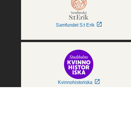
Samfundet S:t Erik
Kvinnohistoriska