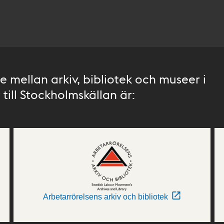
 mellan arkiv, bibliotek och museer i
till Stockholmskällan är:
Arbetarrörelsens arkiv och bibliotek