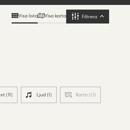
Visa karta
Visa lista
Filtrera
Filtrera
ext
(
11
)
Ljud
(
1
)
Karta
(
0
)