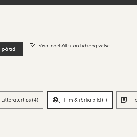
Visa innehåll utan tidsangivelse
a på tid
Litteraturtips
(
4
)
Film & rörlig bild
(
1
)
T