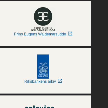
Prins Eugens Waldemarsudde
Riksbankens arkiv