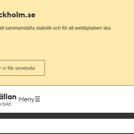
ockholm.se
tt sammanställa statistik och för att webbplatsen ska
or vi får använda
ällan
Meny
h bild