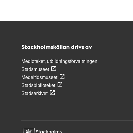
Kontakt
Stockholmskällan
Stockholmskällan drivs av
Medioteket, utbildningsförvaltningen
Stadsmuseet
Medeltidsmuseet
Stadsbiblioteket
Stadsarkivet