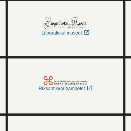
Litografiska museet
Riksantikvarieämbetet