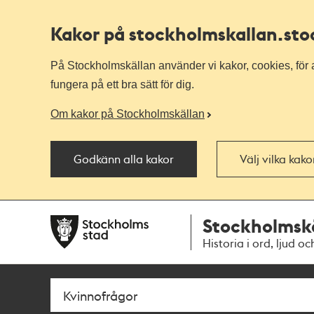
Kakor på stockholmskallan
.st
På Stockholmskällan använder vi kakor, cookies, för a
fungera på ett bra sätt för dig.
Om kakor på Stockholmskällan
Godkänn alla kakor
Välj vilka kak
Till
Till
Stockholmsk
navigationen
huvudinnehållet
Historia i ord, ljud oc
Sök
Fritextsök