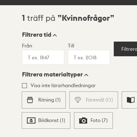
1
Kvinnofrågor
träff på
Sökresultat
Filtrera tid
Från
Till
Visningsläge
Filtrer
Filtrera materialtyper
Lista
Karta
Visa inte lärarhandledningar
Ritning
(
1
)
Föremål
(
0
)
Bildkonst
(
1
)
Foto
(
7
)