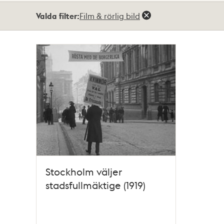
Totalt
Valda filter:
Film & rörlig bild
1
träffar
Stockholm väljer
stadsfullmäktige (1919)