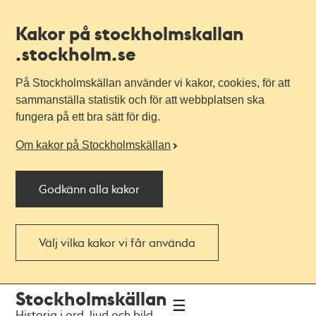
Kakor på stockholmskallan
.stockholm.se
På Stockholmskällan använder vi kakor, cookies, för att
sammanställa statistik och för att webbplatsen ska
fungera på ett bra sätt för dig.
Om kakor på Stockholmskällan
Godkänn alla kakor
Välj vilka kakor vi får använda
Till
Till
Stockholmskällan
navigationen
huvudinnehållet
Historia i ord, ljud och bild