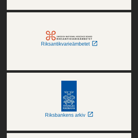
Riksantikvarieämbetet
Riksbankens arkiv