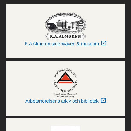
K A Almgren sidenväveri & museum
Arbetarrörelsens arkiv och bibliotek