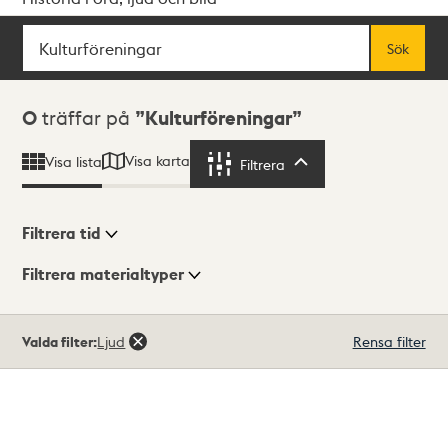
Sök
Fritextsök
Sök
Sökresultat
0
träffar på
Kulturföreningar
Visa karta
Visa lista
Filtrera
Filtrera
Filtrera tid
Filtrera materialtyper
Visningsläge
Totalt
Valda filter:
Ljud
Rensa filter
0
träffar
Lista
Karta