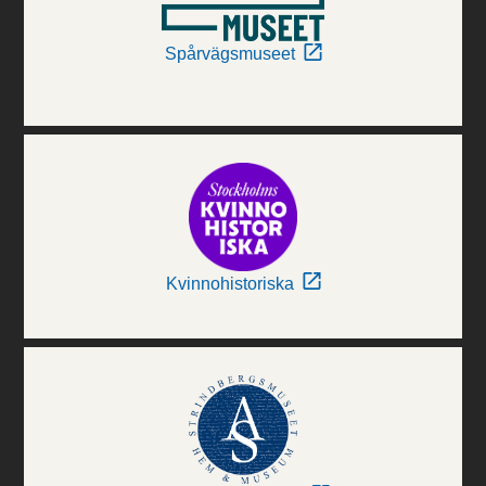
Spårvägsmuseet
Kvinnohistoriska