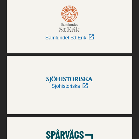
Samfundet S:t Erik
Sjöhistoriska