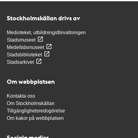
Kontakt
Stockholmskällan
Stockholmskällan drivs av
Medioteket, utbildningsförvaltningen
Stadsmuseet
Medeltidsmuseet
Stadsbiblioteket
Stadsarkivet
Om webbplatsen
Kontakta oss
Om Stockholmskällan
Tillgänglighetsredogörelse
Om kakor på webbplatsen
Sociala medier