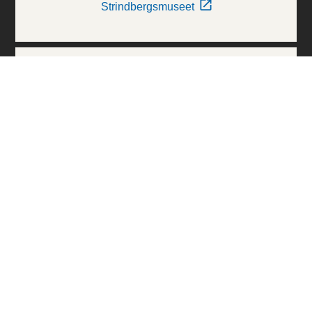
Strindbergsmuseet
Thielska Galleriet
Världskulturmuseerna