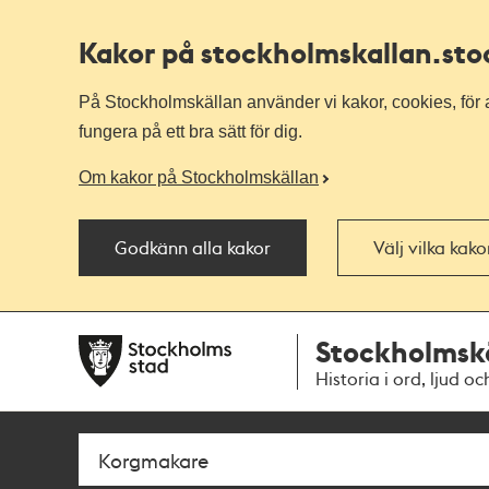
Kakor på stockholmskallan
.st
På Stockholmskällan använder vi kakor, cookies, för a
fungera på ett bra sätt för dig.
Om kakor på Stockholmskällan
Godkänn alla kakor
Välj vilka kak
Till
Till
Stockholmsk
navigationen
huvudinnehållet
Historia i ord, ljud oc
Sök
Fritextsök