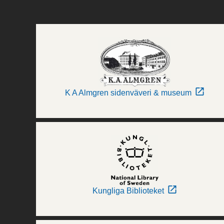
K A Almgren sidenväveri & museum
Kungliga Biblioteket