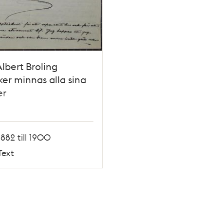
Albert Broling
ker minnas alla sina
er
1882 till 1900
Text