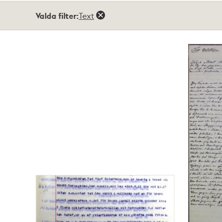
Totalt
Valda filter:
Text
2
träffar