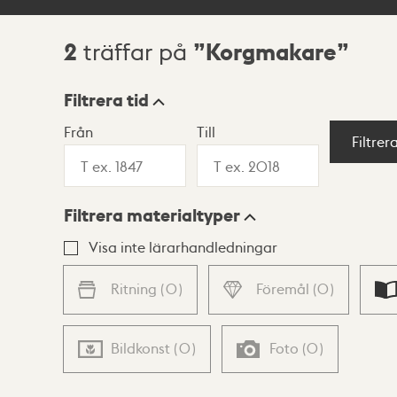
2
Korgmakare
träffar på
Sökresultat
Filtrera tid
Från
Till
Visningsläge
Filtrer
Filtrera materialtyper
Lista
Karta
Visa inte lärarhandledningar
Ritning
(
0
)
Föremål
(
0
)
Bildkonst
(
0
)
Foto
(
0
)