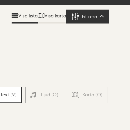
Visa karta
Visa lista
Filtrera
Filtrera
Text
(
2
)
Ljud
(
0
)
Karta
(
0
)