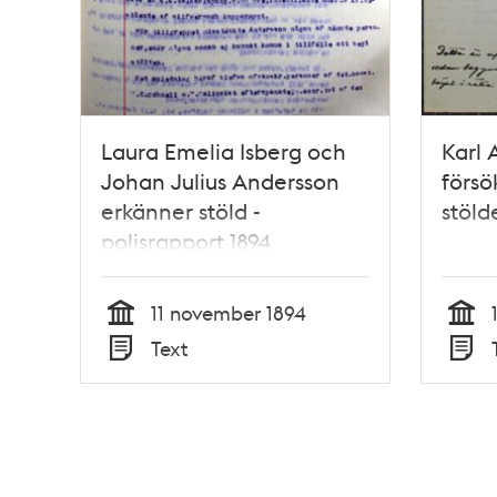
Laura Emelia Isberg och
Karl 
Johan Julius Andersson
försö
erkänner stöld -
stöld
polisrapport 1894
11 november 1894
Tid
Tid
Text
Typ
Typ