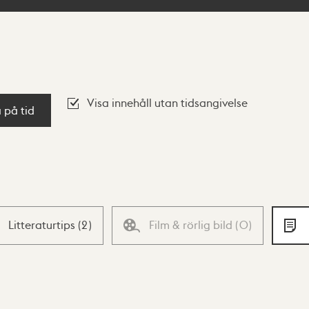
Visa innehåll utan tidsangivelse
a på tid
Litteraturtips
(
2
)
Film & rörlig bild
(
0
)