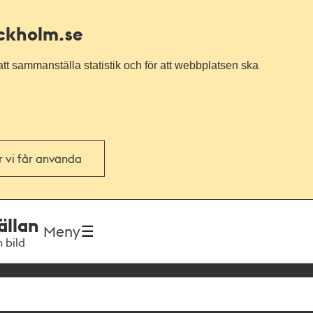
ockholm.se
tt sammanställa statistik och för att webbplatsen ska
or vi får använda
ällan
Meny
h bild