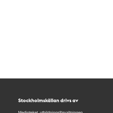
Kontakt
Stockholmskällan
Stockholmskällan drivs av
Medioteket, utbildningsförvaltningen