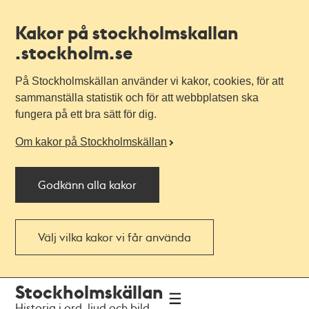
Kakor på stockholmskallan
.stockholm.se
På Stockholmskällan använder vi kakor, cookies, för att
sammanställa statistik och för att webbplatsen ska
fungera på ett bra sätt för dig.
Om kakor på Stockholmskällan
Godkänn alla kakor
Välj vilka kakor vi får använda
Till
Till
Stockholmskällan
navigationen
huvudinnehållet
Historia i ord, ljud och bild