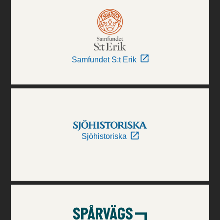
Samfundet S:t Erik
Sjöhistoriska