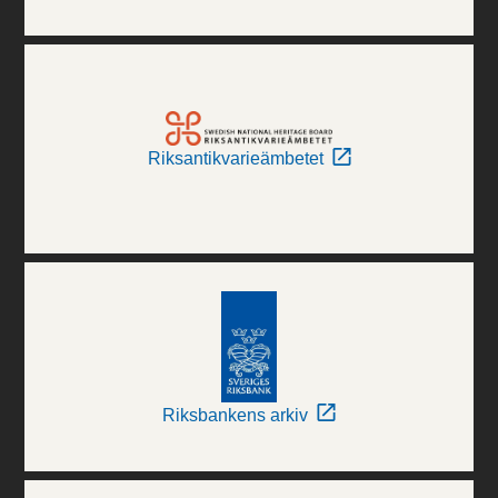
Riksantikvarieämbetet
Riksbankens arkiv