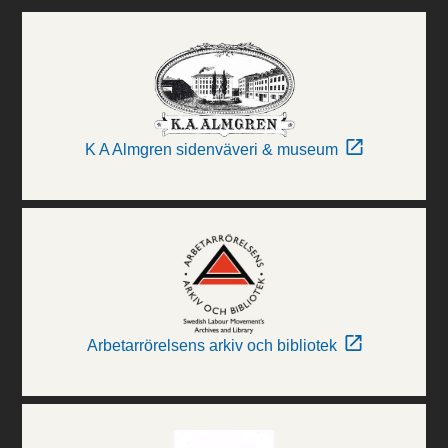
K A Almgren sidenväveri & museum
Arbetarrörelsens arkiv och bibliotek