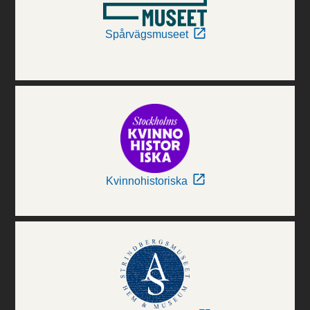
Spårvägsmuseet
Kvinnohistoriska