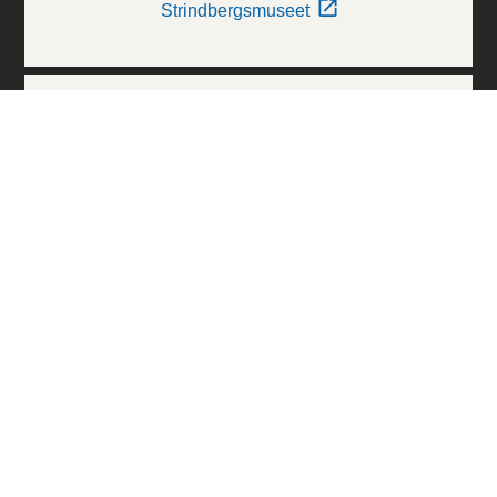
Strindbergsmuseet
Thielska Galleriet
Världskulturmuseerna