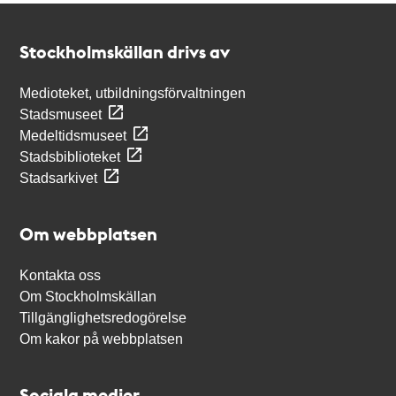
Kontakt
Stockholmskällan
Stockholmskällan drivs av
Medioteket, utbildningsförvaltningen
Stadsmuseet
Medeltidsmuseet
Stadsbiblioteket
Stadsarkivet
Om webbplatsen
Kontakta oss
Om Stockholmskällan
Tillgänglighetsredogörelse
Om kakor på webbplatsen
Sociala medier