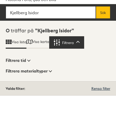
Sök
Fritextsök
Sök
Sökresultat
0
träffar på
Kjellberg Isidor
Visa karta
Visa lista
Filtrera
Filtrera
Filtrera tid
Filtrera materialtyper
Visningsläge
Totalt
Valda filter:
Rensa filter
0
träffar
Lista
Karta