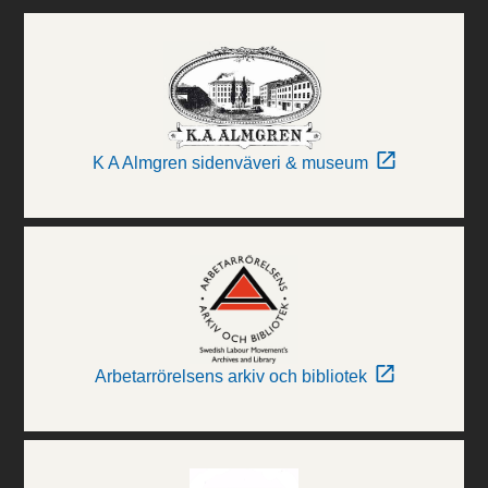
K A Almgren sidenväveri & museum
Arbetarrörelsens arkiv och bibliotek