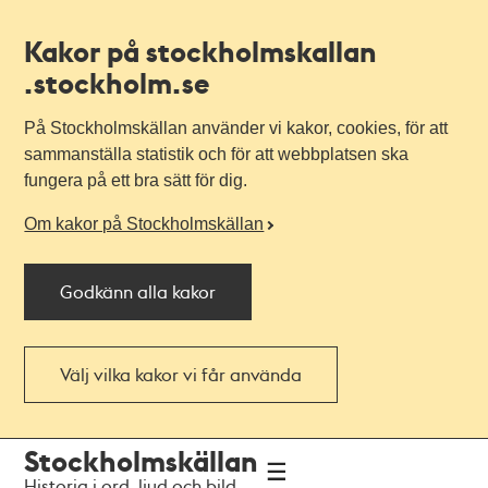
Kakor på stockholmskallan
.stockholm.se
På Stockholmskällan använder vi kakor, cookies, för att
sammanställa statistik och för att webbplatsen ska
fungera på ett bra sätt för dig.
Om kakor på Stockholmskällan
Godkänn alla kakor
Välj vilka kakor vi får använda
Till
Till
Stockholmskällan
navigationen
huvudinnehållet
Historia i ord, ljud och bild