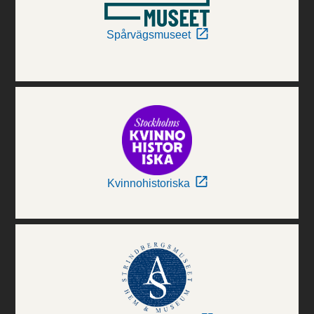
Spårvägsmuseet
Kvinnohistoriska