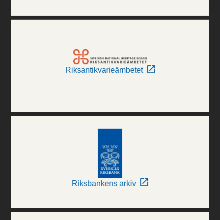
Riksantikvarieämbetet
Riksbankens arkiv