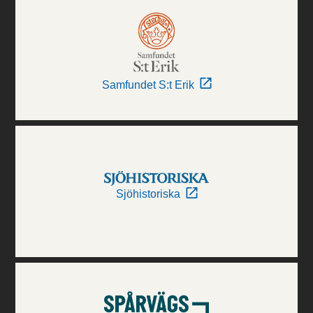
Samfundet S:t Erik
Sjöhistoriska