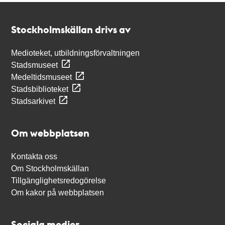
Kontakt
Stockholmskällan
Stockholmskällan drivs av
Medioteket, utbildningsförvaltningen
Stadsmuseet
Medeltidsmuseet
Stadsbiblioteket
Stadsarkivet
Om webbplatsen
Kontakta oss
Om Stockholmskällan
Tillgänglighetsredogörelse
Om kakor på webbplatsen
Sociala medier