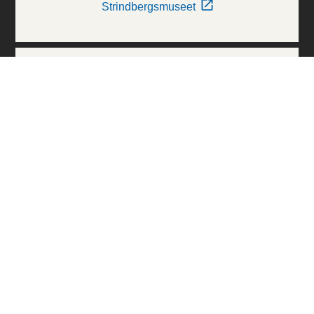
Strindbergsmuseet
Thielska Galleriet
Världskulturmuseerna