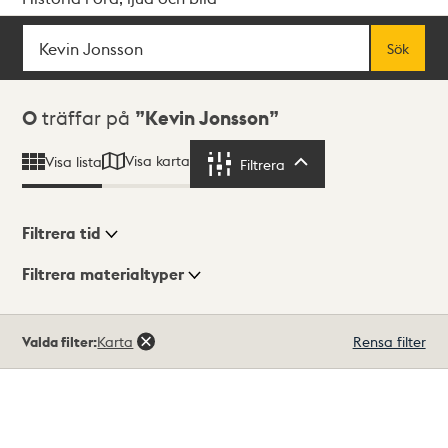
Sök
Fritextsök
Sök
Sökresultat
0
träffar på
Kevin Jonsson
Visa karta
Visa lista
Filtrera
Filtrera
Filtrera tid
Filtrera materialtyper
Visningsläge
Totalt
Valda filter:
Karta
Rensa filter
0
träffar
Lista
Karta