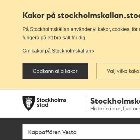
Kakor på stockholmskallan
.st
På Stockholmskällan använder vi kakor, cookies, för a
fungera på ett bra sätt för dig.
Om kakor på Stockholmskällan
Godkänn alla kakor
Välj vilka kak
Till
Till
Stockholmsk
navigationen
huvudinnehållet
Historia i ord, ljud oc
Sök
Fritextsök