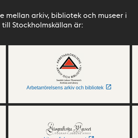
 mellan arkiv, bibliotek och museer i
till Stockholmskällan är:
Arbetarrörelsens arkiv och bibliotek