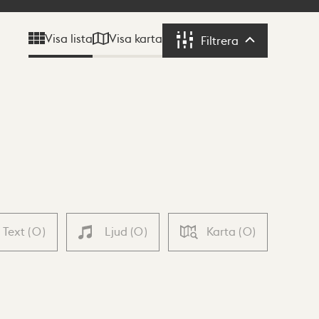
Visa karta
Visa lista
Filtrera
Filtrera
Text
(
0
)
Ljud
(
0
)
Karta
(
0
)