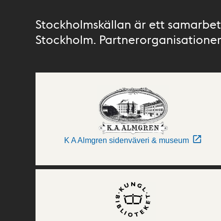
Stockholmskällan är ett samarbete
Stockholm. Partnerorganisationer 
K A Almgren sidenväveri & museum