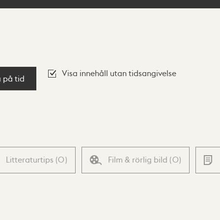
Visa innehåll utan tidsangivelse
a på tid
Litteraturtips
(
0
)
Film & rörlig bild
(
0
)