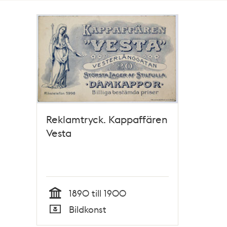
Totalt
1
träffar
Reklamtryck. Kappaffären
Vesta
1890 till 1900
Tid
Bildkonst
Typ