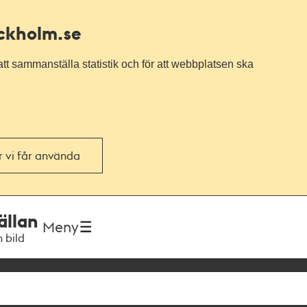
ockholm.se
tt sammanställa statistik och för att webbplatsen ska
or vi får använda
ällan
Meny
h bild