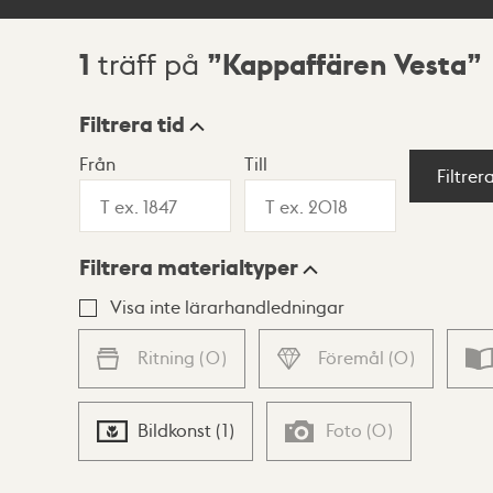
1
Kappaffären Vesta
träff på
Sökresultat
Filtrera tid
Från
Till
Visningsläge
Filtrer
Filtrera materialtyper
Lista
Karta
Visa inte lärarhandledningar
Ritning
(
0
)
Föremål
(
0
)
Bildkonst
(
1
)
Foto
(
0
)