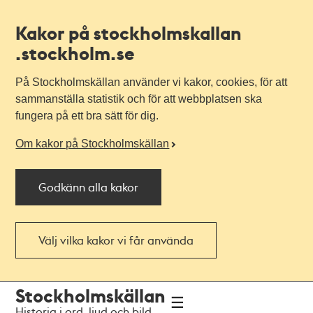
Kakor på stockholmskallan
.stockholm.se
På Stockholmskällan använder vi kakor, cookies, för att
sammanställa statistik och för att webbplatsen ska
fungera på ett bra sätt för dig.
Om kakor på Stockholmskällan
Godkänn alla kakor
Välj vilka kakor vi får använda
Till
Till
Stockholmskällan
navigationen
huvudinnehållet
Historia i ord, ljud och bild