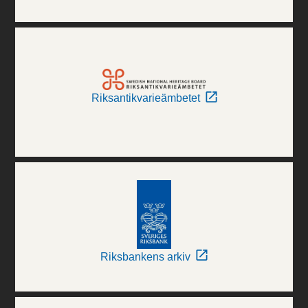
Riksantikvarieämbetet
Riksbankens arkiv