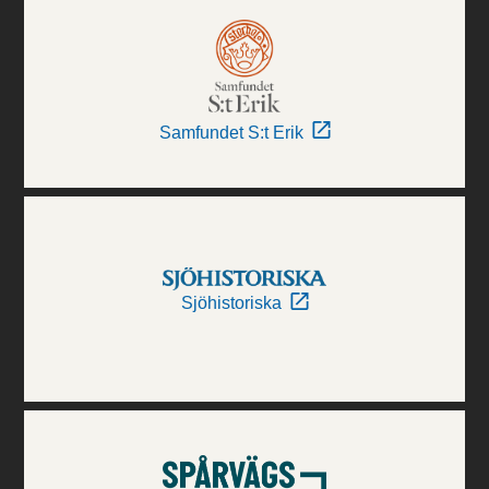
Samfundet S:t Erik
Sjöhistoriska