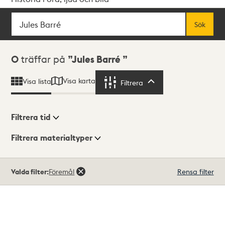
Sök
Fritextsök
Sök
Sökresultat
0
träffar på
Jules Barré
Visa karta
Visa lista
Filtrera
Filtrera
Filtrera tid
Filtrera materialtyper
Visningsläge
Totalt
Valda filter:
Föremål
Rensa filter
0
träffar
Lista
Karta