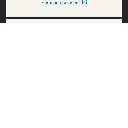
Strindbergsmuseet
Thielska Galleriet
Världskulturmuseerna