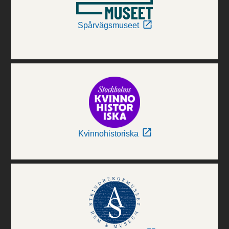
Spårvägsmuseet
Kvinnohistoriska