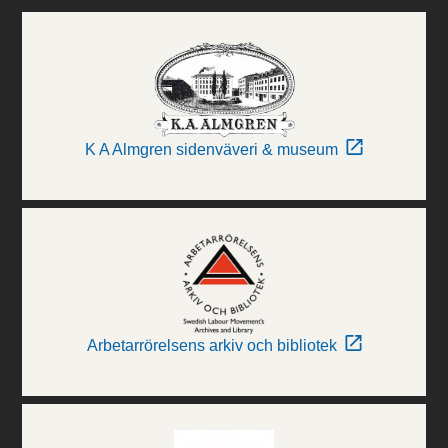
K A Almgren sidenväveri & museum
Arbetarrörelsens arkiv och bibliotek