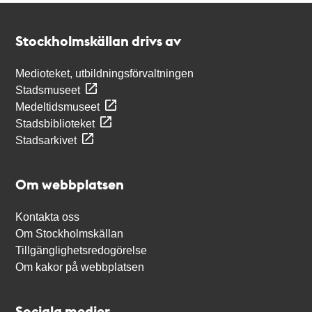
Kontakt
Stockholmskällan
Stockholmskällan drivs av
Medioteket, utbildningsförvaltningen
Stadsmuseet
Medeltidsmuseet
Stadsbiblioteket
Stadsarkivet
Om webbplatsen
Kontakta oss
Om Stockholmskällan
Tillgänglighetsredogörelse
Om kakor på webbplatsen
Sociala medier