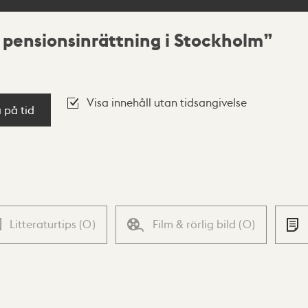
 pensionsinrättning i Stockholm
Visa innehåll utan tidsangivelse
a på tid
Litteraturtips
(
0
)
Film & rörlig bild
(
0
)