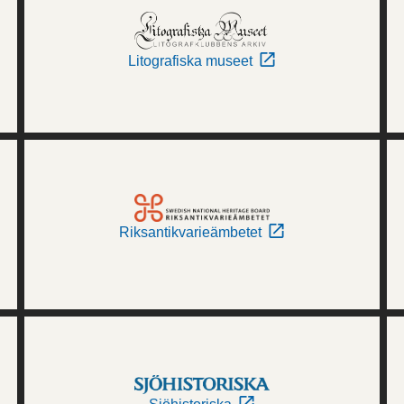
Litografiska museet
Riksantikvarieämbetet