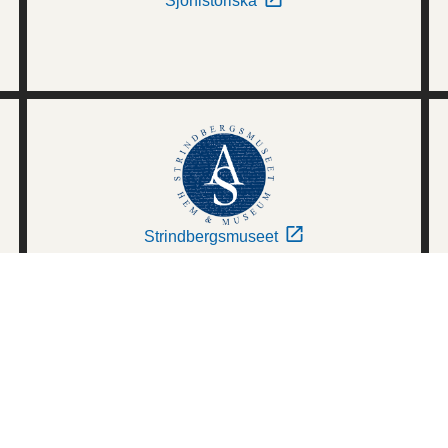
Sjöhistoriska
Strindbergsmuseet