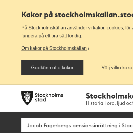
Kakor på stockholmskallan
.st
På Stockholmskällan använder vi kakor, cookies, för a
fungera på ett bra sätt för dig.
Om kakor på Stockholmskällan
Godkänn alla kakor
Välj vilka kak
Till
Till
Stockholmsk
navigationen
huvudinnehållet
Historia i ord, ljud oc
Sök
Fritextsök