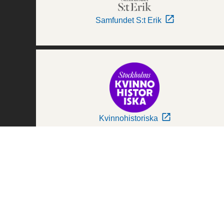
Samfundet S:t Erik
Kvinnohistoriska
Världskulturmuseerna