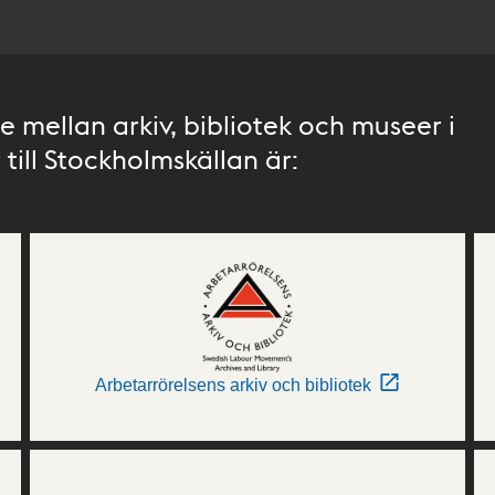
 mellan arkiv, bibliotek och museer i
till Stockholmskällan är:
Arbetarrörelsens arkiv och bibliotek