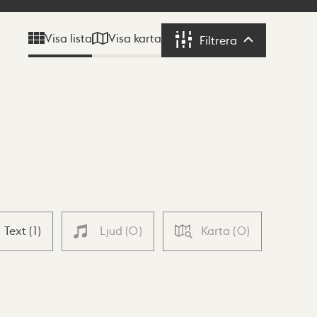
Visa karta
Visa lista
Filtrera
Filtrera
Text
(
1
)
Ljud
(
0
)
Karta
(
0
)