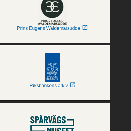
Prins Eugens Waldemarsudde
Riksbankens arkiv