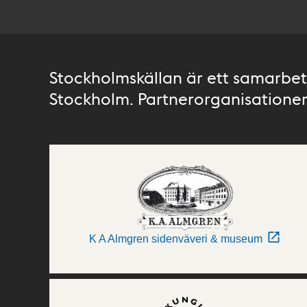
Stockholmskällan är ett samarbete
Stockholm. Partnerorganisationer 
K A Almgren sidenväveri & museum