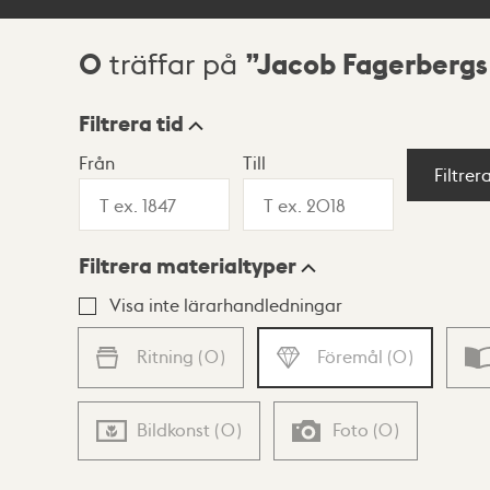
0
Jacob Fagerbergs
träffar på
Sökresultat
Filtrera tid
Från
Till
Visningsläge
Filtrer
Filtrera materialtyper
Lista
Karta
Visa inte lärarhandledningar
Ritning
(
0
)
Föremål
(
0
)
Bildkonst
(
0
)
Foto
(
0
)