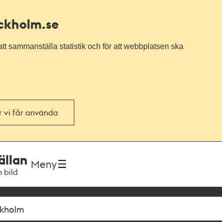
ockholm.se
tt sammanställa statistik och för att webbplatsen ska
or vi får använda
ällan
Meny
h bild