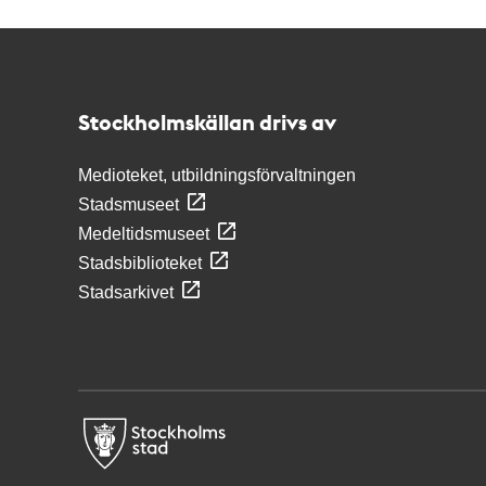
Kontakt
Stockholmskällan
Stockholmskällan drivs av
Medioteket, utbildningsförvaltningen
Stadsmuseet
Medeltidsmuseet
Stadsbiblioteket
Stadsarkivet