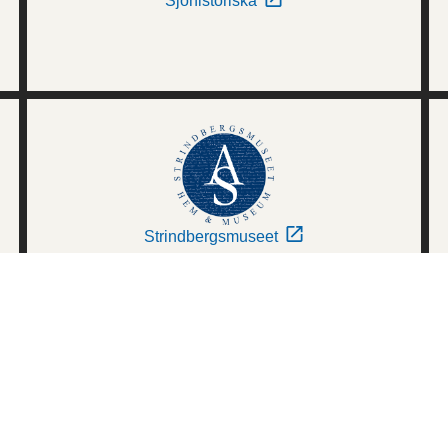
Sjöhistoriska
Strindbergsmuseet