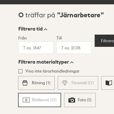
0
Järnarbetare
träffar på
Sökresultat
Filtrera tid
Från
Till
Visningsläge
Filtrer
Filtrera materialtyper
Lista
Karta
Visa inte lärarhandledningar
Ritning
(
1
)
Föremål
(
0
)
Bildkonst
(
0
)
Foto
(
1
)