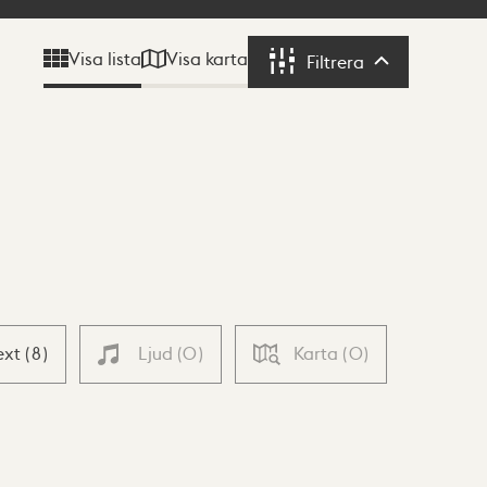
Visa karta
Visa lista
Filtrera
Filtrera
ext
(
8
)
Ljud
(
0
)
Karta
(
0
)