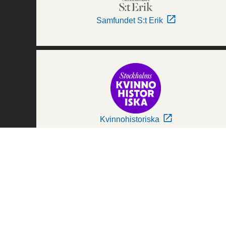
Samfundet S:t Erik
Kvinnohistoriska
Världskulturmuseerna