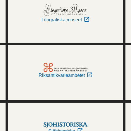
Litografiska museet
Riksantikvarieämbetet