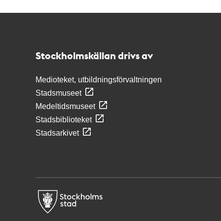
Kontakt
Stockholmskällan
Stockholmskällan drivs av
Medioteket, utbildningsförvaltningen
Stadsmuseet
Medeltidsmuseet
Stadsbiblioteket
Stadsarkivet