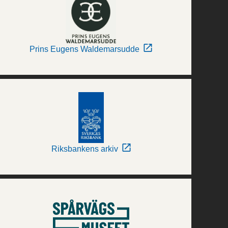
Prins Eugens Waldemarsudde
Riksbankens arkiv