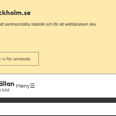
ockholm.se
tt sammanställa statistik och för att webbplatsen ska
or vi får använda
ällan
Meny
h bild