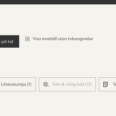
Visa innehåll utan tidsangivelse
a på tid
Litteraturtips
(
1
)
Film & rörlig bild
(
0
)
T