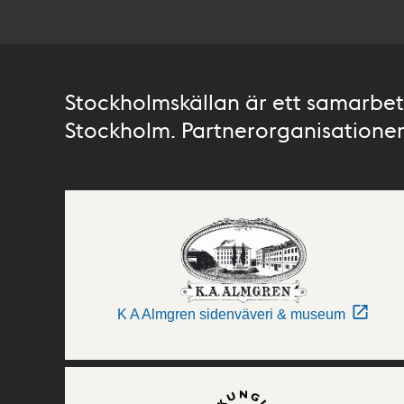
Stockholmskällan är ett samarbete
Stockholm. Partnerorganisationer 
K A Almgren sidenväveri & museum