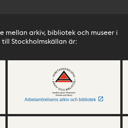
 mellan arkiv, bibliotek och museer i
till Stockholmskällan är:
Arbetarrörelsens arkiv och bibliotek