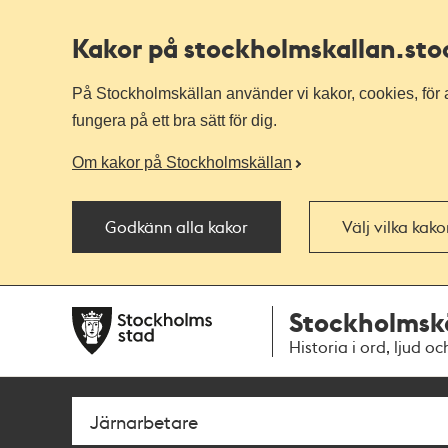
Kakor på stockholmskallan
.st
På Stockholmskällan använder vi kakor, cookies, för a
fungera på ett bra sätt för dig.
Om kakor på Stockholmskällan
Godkänn alla kakor
Välj vilka kak
Till
Till
Stockholmsk
navigationen
huvudinnehållet
Historia i ord, ljud oc
Sök
Fritextsök