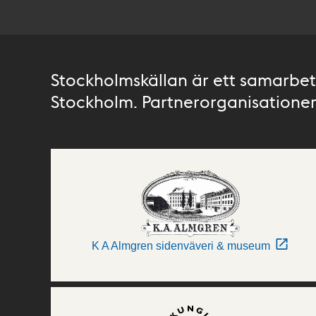
Stockholmskällan är ett samarbete
Stockholm. Partnerorganisationer 
K A Almgren sidenväveri & museum