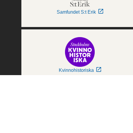
Samfundet S:t Erik
Kvinnohistoriska
Världskulturmuseerna