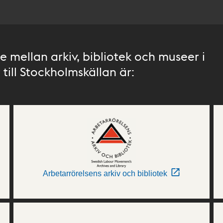
 mellan arkiv, bibliotek och museer i
till Stockholmskällan är:
Arbetarrörelsens arkiv och bibliotek