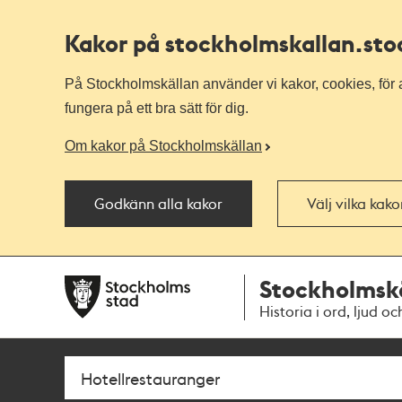
Kakor på stockholmskallan
.st
På Stockholmskällan använder vi kakor, cookies, för a
fungera på ett bra sätt för dig.
Om kakor på Stockholmskällan
Godkänn alla kakor
Välj vilka kak
Till
Till
Stockholmsk
navigationen
huvudinnehållet
Historia i ord, ljud oc
Sök
Fritextsök