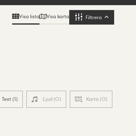
Visa karta
Visa lista
Filtrera
Filtrera
Text
(
1
)
Ljud
(
0
)
Karta
(
0
)