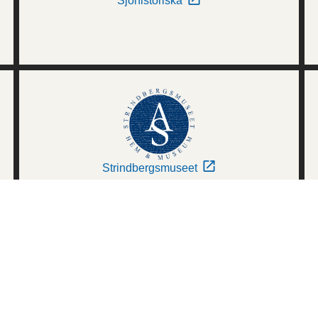
Sjöhistoriska
Strindbergsmuseet