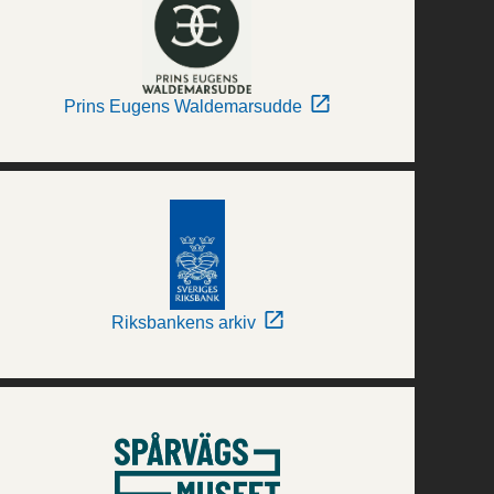
Prins Eugens Waldemarsudde
Riksbankens arkiv