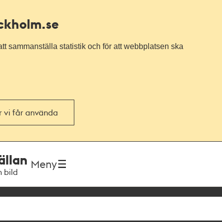
ockholm.se
tt sammanställa statistik och för att webbplatsen ska
or vi får använda
ällan
Meny
h bild