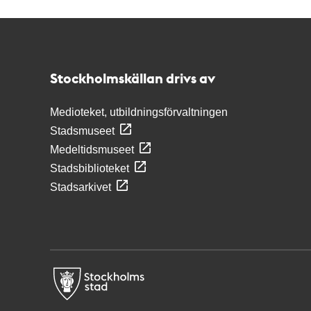
Kontakt
Stockholmskällan
Stockholmskällan drivs av
Medioteket, utbildningsförvaltningen
Stadsmuseet
Medeltidsmuseet
Stadsbiblioteket
Stadsarkivet