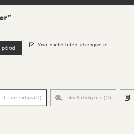
er
Visa innehåll utan tidsangivelse
a på tid
Litteraturtips
(
0
)
Film & rörlig bild
(
0
)