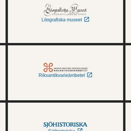
Litografiska museet
Riksantikvarieämbetet