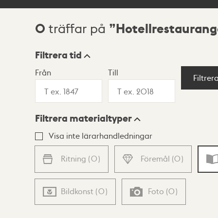
0
Hotellrestaurang
träffar på
Sökresultat
Filtrera tid
Från
Till
Visningsläge
Filtrer
Filtrera materialtyper
Lista
Karta
Visa inte lärarhandledningar
Ritning
(
0
)
Föremål
(
0
)
Bildkonst
(
0
)
Foto
(
0
)