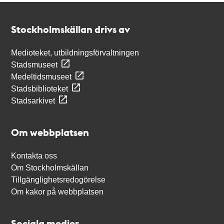
Kontakt
Stockholmskällan
Stockholmskällan drivs av
Medioteket, utbildningsförvaltningen
Stadsmuseet
Medeltidsmuseet
Stadsbiblioteket
Stadsarkivet
Om webbplatsen
Kontakta oss
Om Stockholmskällan
Tillgänglighetsredogörelse
Om kakor på webbplatsen
Sociala medier