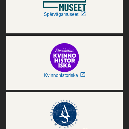
Spårvägsmuseet
Kvinnohistoriska