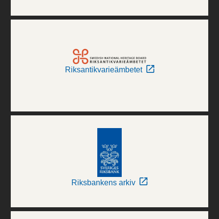
Riksantikvarieämbetet
Riksbankens arkiv