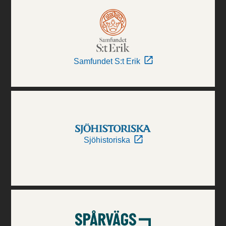
Samfundet S:t Erik
Sjöhistoriska