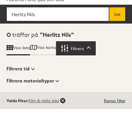
Sök
Fritextsök
Sök
Sökresultat
0
träffar på
Herlitz Nils
Visa karta
Visa lista
Filtrera
Filtrera
Filtrera tid
Filtrera materialtyper
Visningsläge
Totalt
Valda filter:
Film & rörlig bild
Rensa filter
0
träffar
Lista
Karta