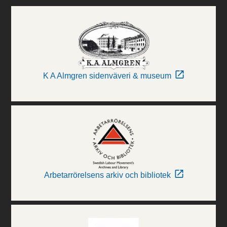
K A Almgren sidenväveri & museum
Arbetarrörelsens arkiv och bibliotek