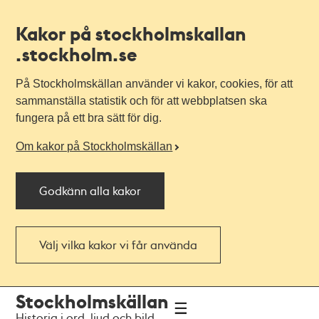
Kakor på stockholmskallan
.stockholm.se
På Stockholmskällan använder vi kakor, cookies, för att
sammanställa statistik och för att webbplatsen ska
fungera på ett bra sätt för dig.
Om kakor på Stockholmskällan
Godkänn alla kakor
Välj vilka kakor vi får använda
Till
Till
Stockholmskällan
navigationen
huvudinnehållet
Historia i ord, ljud och bild