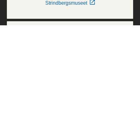
Strindbergsmuseet
Thielska Galleriet
Världskulturmuseerna