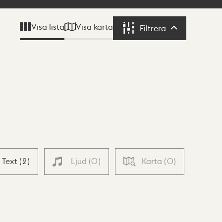
Visa karta
Visa lista
Filtrera
Filtrera
Text
(
2
)
Ljud
(
0
)
Karta
(
0
)