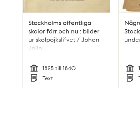
Stockholms offentliga
Några
skolor förr och nu : bilder
Stock
ur skolpojkslifvet / Johan
under
Jolin
1825 till 1840
Tid
Tid
Text
Typ
Typ