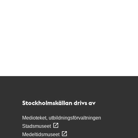
Kontakt
Stockholmskällan
Stockholmskällan drivs av
Medioteket, utbildningsförvaltningen
Stadsmuseet
Medeltidsmuseet