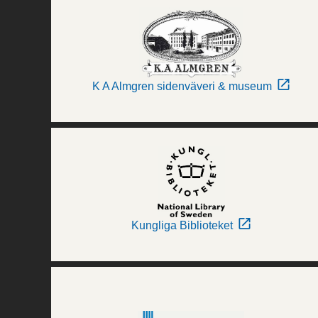
K A Almgren sidenväveri & museum
Kungliga Biblioteket