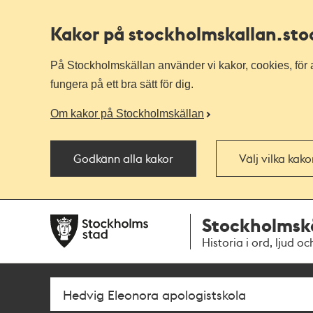
Kakor på stockholmskallan
.st
På Stockholmskällan använder vi kakor, cookies, för a
fungera på ett bra sätt för dig.
Om kakor på Stockholmskällan
Godkänn alla kakor
Välj vilka kak
Till
Till
Stockholmsk
navigationen
huvudinnehållet
Historia i ord, ljud oc
Sök
Fritextsök