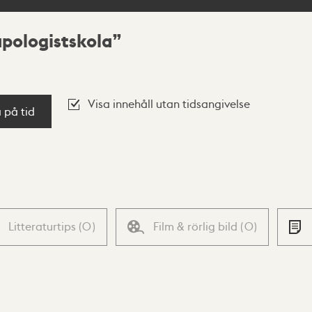
pologistskola
Visa innehåll utan tidsangivelse
a på tid
Litteraturtips
(
0
)
Film & rörlig bild
(
0
)