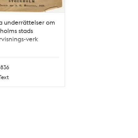
 underrättelser om
holms stads
visnings-verk
1836
Text