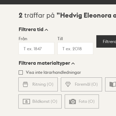
2
Hedvig Eleonora a
träffar på
Sökresultat
Filtrera tid
Från
Till
Visningsläge
Filtrer
Filtrera materialtyper
Lista
Karta
Visa inte lärarhandledningar
Ritning
(
0
)
Föremål
(
0
)
Bildkonst
(
0
)
Foto
(
0
)