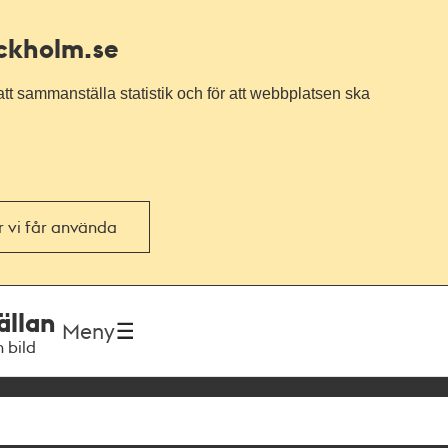
ockholm.se
tt sammanställa statistik och för att webbplatsen ska
or vi får använda
ällan
Meny
h bild