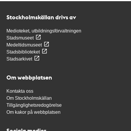
Kontakt
Stockholmskällan
Stockholmskällan drivs av
Medioteket, utbildningsförvaltningen
Stadsmuseet
Medeltidsmuseet
Stadsbiblioteket
Stadsarkivet
Om webbplatsen
Kontakta oss
Om Stockholmskällan
Tillgänglighetsredogörelse
Om kakor på webbplatsen
Sociala medier