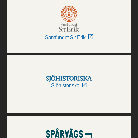
Samfundet S:t Erik
Sjöhistoriska