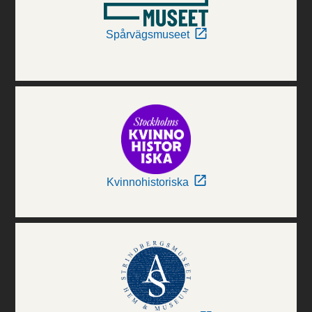
Spårvägsmuseet
Kvinnohistoriska