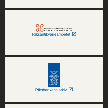
Riksantikvarieämbetet
Riksbankens arkiv