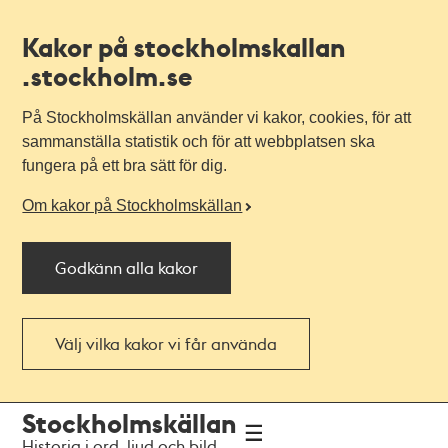
Kakor på stockholmskallan
.stockholm.se
På Stockholmskällan använder vi kakor, cookies, för att
sammanställa statistik och för att webbplatsen ska
fungera på ett bra sätt för dig.
Om kakor på Stockholmskällan
Godkänn alla kakor
Välj vilka kakor vi får använda
Till
Till
Stockholmskällan
navigationen
huvudinnehållet
Historia i ord, ljud och bild