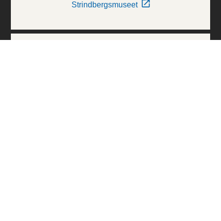
Strindbergsmuseet
Thielska Galleriet
Världskulturmuseerna