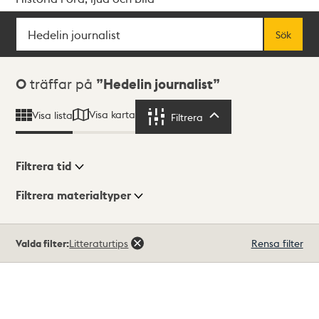
Sök
Fritextsök
Sök
Sökresultat
0
träffar på
Hedelin journalist
Visa karta
Visa lista
Filtrera
Filtrera
Filtrera tid
Filtrera materialtyper
Visningsläge
Totalt
Valda filter:
Litteraturtips
Rensa filter
0
träffar
Lista
Karta