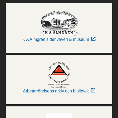
K A Almgren sidenväveri & museum
Arbetarrörelsens arkiv och bibliotek